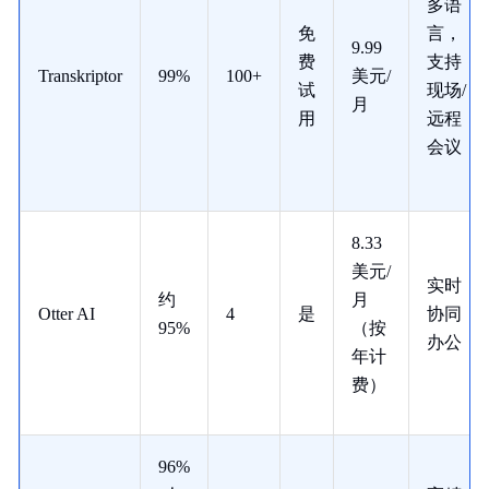
多语
免
言，
9.99
费
支持
Transkriptor
99%
100+
美元/
试
现场/
月
用
远程
会议
8.33
美元/
实时
约
月
Otter AI
4
是
协同
95%
（按
办公
年计
费）
96%