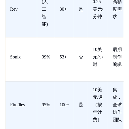
(人
0.25
高精
Rev
工
30+
是
美元/
度需
智
分钟
求
能)
10美
后期
Sonix
99%
53+
否
元/小
制作
时
编辑
10美
集
元/月
成，
Fireflies
95%
100+
是
（按
全球
年计
协作
费）
团队