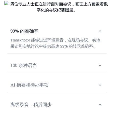
99% 的准确率
Transkriptor 能够过滤环境噪音，在现场会议、实地
采访和实地讨论中提供高达 99% 的转录准确率。
100 余种语言
支持 100 多种语言的现场会议 AI 转录，并具备自动
语种检测功能，轻松应对多语言会议和国际客户洽
AI 摘要和待办事项
谈。
录音结束后，Transkriptor 会自动生成结构化的会议
摘要，提取待办事项，并通过内置的 AI 助手回答有
离线录音，稍后同步
关转录内容的任何问题。
现场会议没有 WiFi？Transkriptor 支持在 iOS 和