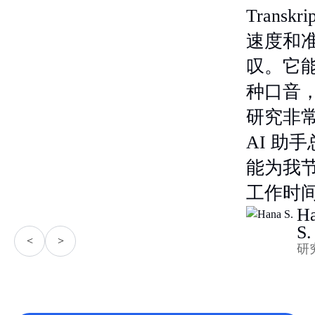
Transk
速度和
叹。它
种口音
研究非
AI 助
能为我
工作时
H
S.
<
>
研