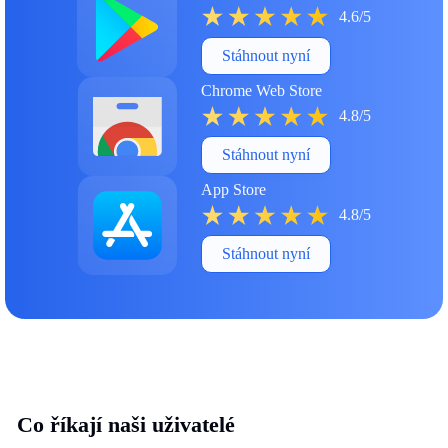
4.6/5
Stáhnout nyní
Chrome Web Store
4.8/5
Stáhnout nyní
App Store
4.8/5
Stáhnout nyní
Co říkají naši uživatelé