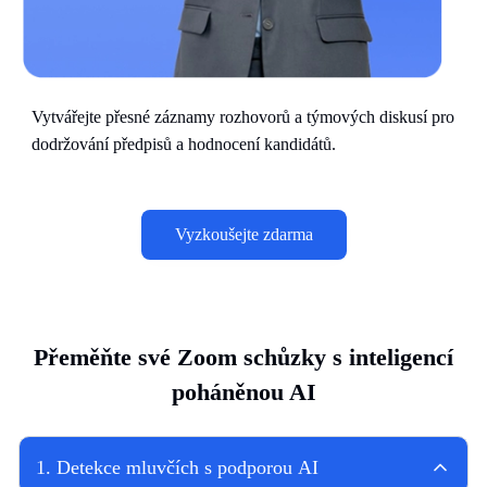
Vytvářejte přesné záznamy rozhovorů a týmových diskusí pro
dodržování předpisů a hodnocení kandidátů.
Vyzkoušejte zdarma
Přeměňte své Zoom schůzky s inteligencí
poháněnou AI
1
.
Detekce mluvčích s podporou AI