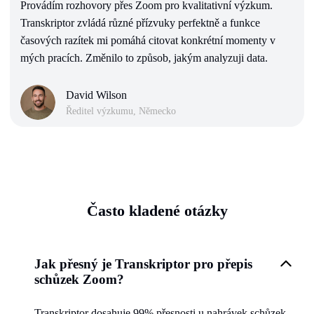
Provádím rozhovory přes Zoom pro kvalitativní výzkum.
Transkriptor zvládá různé přízvuky perfektně a funkce
časových razítek mi pomáhá citovat konkrétní momenty v
mých pracích. Změnilo to způsob, jakým analyzuji data.
David Wilson
Ředitel výzkumu, Německo
Často kladené otázky
Jak přesný je Transkriptor pro přepis
schůzek Zoom?
Transkriptor dosahuje 99% přesnosti u nahrávek schůzek