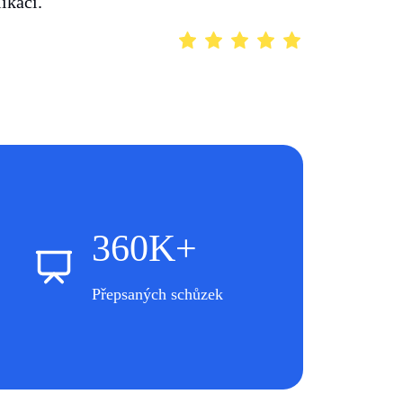
ikací.
360K+
Přepsaných schůzek