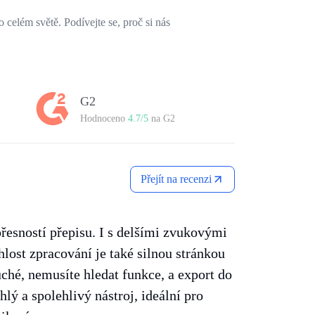
o celém světě. Podívejte se, proč si nás
G2
Hodnoceno
4.7/5
na G2
Přejít na recenzi
řesností přepisu. I s delšími zvukovými
lost zpracování je také silnou stránkou
hé, nemusíte hledat funkce, a export do
lý a spolehlivý nástroj, ideální pro