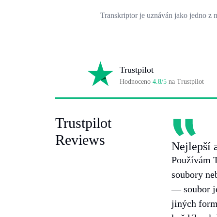
Transkriptor je uznáván jako jedno z ne
Trustpilot
Hodnoceno
4.8/5
na Trustpilot
Trustpilot
Reviews
Nejlepší 
Používám Tr
soubory neb
— soubor je
jiných form