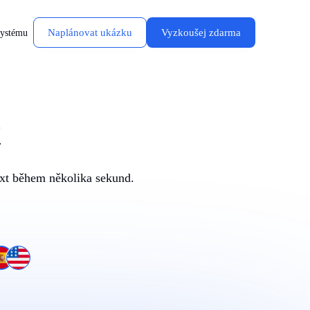
Naplánovat ukázku
Vyzkoušej zdarma
systému
t
ext během několika sekund.