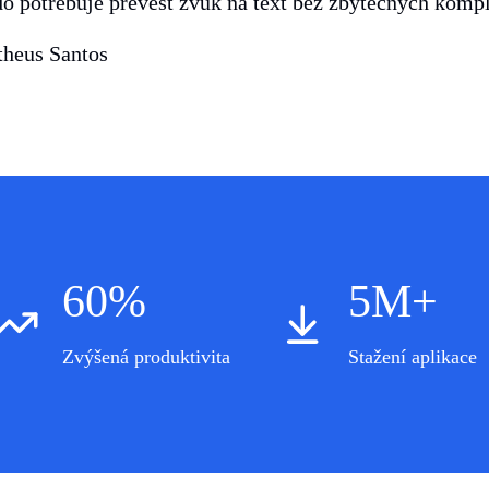
o potřebuje převést zvuk na text bez zbytečných kompl
heus Santos
60%
5M+
Zvýšená produktivita
Stažení aplikace