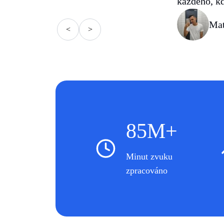
každého, kd
Mat
<
>
85M+
Minut zvuku
zpracováno