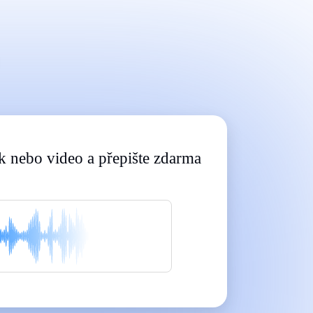
Vytvořeno pro profesionály a studenty
|
|
|
|
|
k nebo video a přepište zdarma