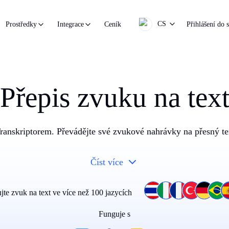
CS
Ceník
Přihlášení do 
Prostředky
Integrace
Přepis zvuku na tex
 Transkriptorem. Převádějte své zvukové nahrávky na přesný t
Číst více
ujte zvuk na text ve více než 100 jazycích
Funguje s