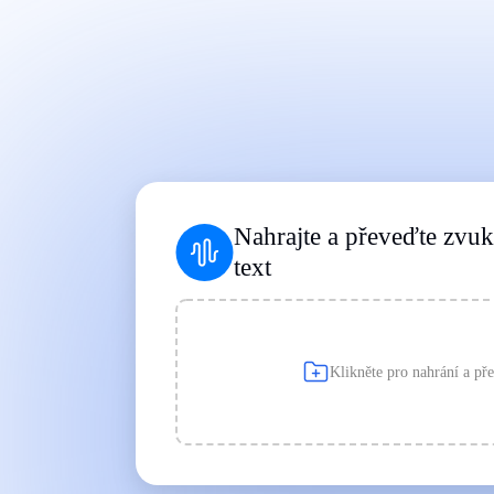
Funguje na každém zařízení
|
|
Nahrajte a převeďte zvu
text
Klikněte pro nahrání a př