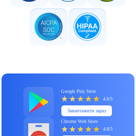
Google Play Store
4.6/5
Завантажити зараз
Chrome Web Store
4.8/5