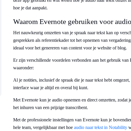
deze app gebruikt en wilt weten hoe je audio naar tekst omzet in
hoe je dat aanpakt.
Waarom Evernote gebruiken voor audio-
Het nauwkeurig omzetten van je spraak naar tekst kan op versch
gesprekken als referentiekader tot het opnemen van vergaderinge
ideaal voor het genereren van content voor je website of blog.
Er zijn verschillende voordelen verbonden aan het gebruik van 
waaronder:
Al je notities, inclusief de spraak die je naar tekst hebt omgez
interface waar je altijd en overal bij kunt.
Met Evernote kun je audio opnemen en direct omzetten, zodat je
het inhuren van een prijzige transcribent.
Met de professionele instellingen van Evernote kun je bovendi
hele team, vergelijkbaar met hoe
audio naar tekst in Notability
w