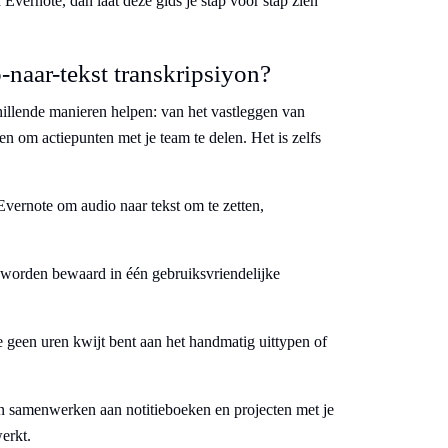
 Evernote, dan laat deze gids je stap voor stap zien
naar-tekst transkripsiyon?
illende manieren helpen: van het vastleggen van
n om actiepunten met je team te delen. Het is zelfs
Evernote om audio naar tekst om te zetten,
et, worden bewaard in één gebruiksvriendelijke
 geen uren kwijt bent aan het handmatig uittypen of
en samenwerken aan notitieboeken en projecten met je
erkt.