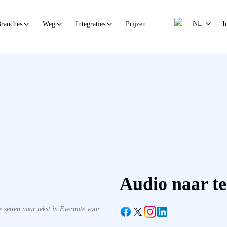
NL
Prijzen
I
ranches
Weg
Integraties
Audio naar te
zetten naar tekst in Evernote voor