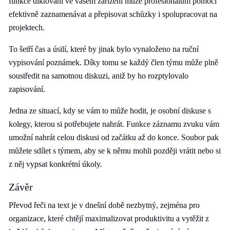
funkce diktování ve vašem zařízení může profesionálům pomoci
efektivně zaznamenávat a přepisovat schůzky i spolupracovat na
projektech.
To šetří čas a úsilí, které by jinak bylo vynaloženo na ruční
vypisování poznámek. Díky tomu se každý člen týmu může plně
soustředit na samotnou diskuzi, aniž by ho rozptylovalo
zapisování.
Jedna ze situací, kdy se vám to může hodit, je osobní diskuse s
kolegy, kterou si potřebujete nahrát. Funkce záznamu zvuku vám
umožní nahrát celou diskusi od začátku až do konce. Soubor pak
můžete sdílet s týmem, aby se k němu mohli později vrátit nebo si
z něj vypsat konkrétní úkoly.
Závěr
Převod řeči na text je v dnešní době nezbytný, zejména pro
organizace, které chtějí maximalizovat produktivitu a vytěžit z