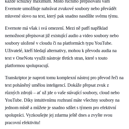
každé schůzky maximum. Místo ručního přepisování vám
Evernote umožňuje nahrávat zvukové soubory nebo převádět
mluvené slovo na text, který pak snadno nasdílíte svému týmu.
Evernote má však i svá omezení. Mezi ně patří například
nemožnost přepisovat již existující audio a video soubory nebo
soubory uložené v cloudu či na platformách typu YouTube.
Uživatelé, kteří hledají alternativy, mohou k převodu audia na
text v OneNotu využít nástroje třetích stran, které s touto
platformou spolupracují.
Transkriptor je naproti tomu komplexní nástroj pro převod řeči na
text poháněný umělou inteligencí. Dokáže přepsat zvuk z
různých zdrojů – ať už jde o vaše stávající soubory, cloud nebo
YouTube. Díky intuitivnímu rozhraní máte všechny soubory na
jednom místě a můžete je snadno sdílet s týmem pro efektivní
spolupráci. Vyzkoušejte jej zdarma ještě dnes a zvyšte svou
pracovní efektivitu!