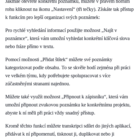
Jakmile otevřete konkrétní poznámku, můžete v pravém horním
rohu kliknout na ikonu „Nastavení“ (tři tečky). Získáte tak přístup
k funkcím pro lepší organizaci svých poznámek:
Pro rychlé vyhledání informací použijte možnost „Najít v
poznámce“, která vám umožní vyhledat konkrétní klíčová slova
nebo fráze přímo v textu.
Pomocí možnosti „Přidat štítek“ můžete své poznámky
kategorizovat podle obsahu. To se skvěle hodí zejména při práci
ve velkém týmu, kdy potřebujete spolupracovat s více
zúčastněnými stranami najednou.
Můžete také využít možnost „Připnout k zápisníku“, která vám
umožní připnout zvukovou poznámku ke konkrétnímu projektu,
abyste k ní měli při práci vždy snadný přístup.
Kromě těchto funkcí můžete transkripci sdílet do jiných aplikací,
přidávat k ní připomenutí, tisknout ji, duplikovat nebo ji