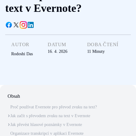
text v Evernote?
AUTOR
DATUM
DOBA ČTENÍ
16. 4. 2026
11
Minuty
Rodoshi Das
Obsah
Proč používat Evernote pro převod zvuku na text?
Jak začít s převodem zvuku na text v Evernote
Jak převést hlasové poznámky v Evernote
Organizace transkripcí v aplikaci Evernote