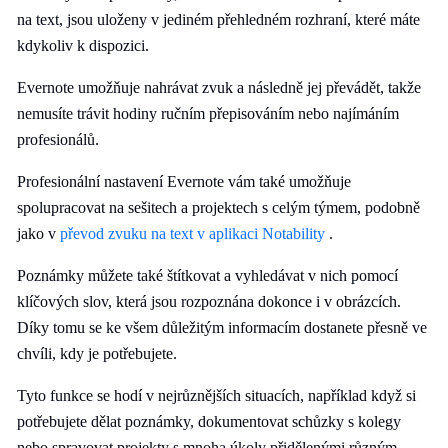
na text, jsou uloženy v jediném přehledném rozhraní, které máte
kdykoliv k dispozici.
Evernote umožňuje nahrávat zvuk a následně jej převádět, takže
nemusíte trávit hodiny ručním přepisováním nebo najímáním
profesionálů.
Profesionální nastavení Evernote vám také umožňuje
spolupracovat na sešitech a projektech s celým týmem, podobně
jako v
převod zvuku na text v aplikaci Notability
.
Poznámky můžete také štítkovat a vyhledávat v nich pomocí
klíčových slov, která jsou rozpoznána dokonce i v obrázcích.
Díky tomu se ke všem důležitým informacím dostanete přesně ve
chvíli, kdy je potřebujete.
Tyto funkce se hodí v nejrůznějších situacích, například když si
potřebujete dělat poznámky, dokumentovat schůzky s kolegy
nebo spravovat projekty s mnoha úkoly přidělenými různým