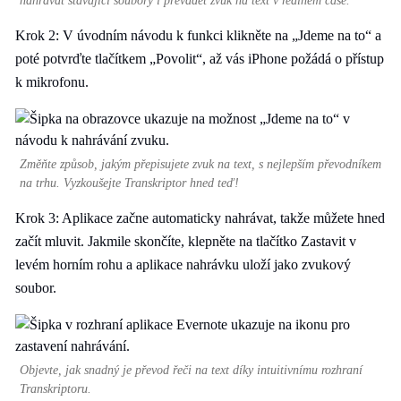
nahrávat stávající soubory i převádět zvuk na text v reálném čase.
Krok 2: V úvodním návodu k funkci klikněte na „Jdeme na to“ a
poté potvrďte tlačítkem „Povolit“, až vás iPhone požádá o přístup
k mikrofonu.
Změňte způsob, jakým přepisujete zvuk na text, s nejlepším převodníkem
na trhu. Vyzkoušejte Transkriptor hned teď!
Krok 3: Aplikace začne automaticky nahrávat, takže můžete hned
začít mluvit. Jakmile skončíte, klepněte na tlačítko Zastavit v
levém horním rohu a aplikace nahrávku uloží jako zvukový
soubor.
Objevte, jak snadný je převod řeči na text díky intuitivnímu rozhraní
Transkriptoru.