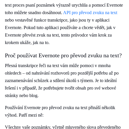
text proces psaní poznámek výrazně urychlila a pomocí Evernote
toho můžete snadno dosáhnout.
API pro převod zvuku na text
nebo vestavěné funkce transkripce, jako jsou ty v aplikaci
Evernote. Pokud tuto aplikaci používáte a chcete vědět, jak v
Evernote převést zvuk na text, tento průvodce vám krok za
krokem ukáže, jak na to.
Proč používat Evernote pro převod zvuku na text?
Přesná transkripce řeči na text vám může pomoci v mnoha
ohledech – od nahrávání rozhovorů pro pozdější potřebu až po
zaznamenávání schůzek a sdílení úkolů s týmem. Je to ideální
řešení i v případě, že potřebujete tvořit obsah pro své webové
stránky nebo blog.
Používání Evernote pro převod zvuku na text přináší několik
výhod. Patří mezi ně:
Všechny vaše poznámky, včetně mluveného slova převedeného