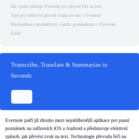
Jak využít nástroje Evernote pro převod řeči na text
Tipy pro efektivní převod zvuku na text v Evernote
Maximalizace produktivity s audio poznámkami v Evernote
Závěr
Transcribe, Translate & Summarize in
Seconds
Evernote patří již dlouho mezi nejoblíbenější aplikace pro psaní
poznámek na zařízeních iOS a Android a představuje efektivní
způsob, jak převést zvuk na text. Technologie převodu řeči na