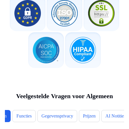
Veelgestelde Vragen voor Algemeen
een
Functies
Gegevensprivacy
Prijzen
AI Notities