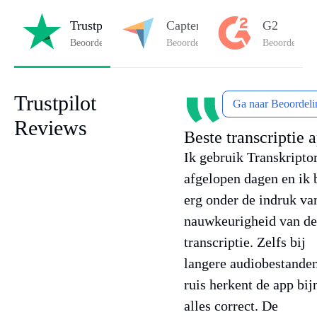
Trustpilot
Capterra
G2
Beoordeeld met
4.8/5
op Trustpilot
Beoordeeld met
4.8/5
op Capterra
Beoordeeld 
Trustpilot
Ga naar Beoordeli
Reviews
Beste transcriptie 
Ik gebruik Transkripto
afgelopen dagen en ik 
erg onder de indruk va
nauwkeurigheid van de
transcriptie. Zelfs bij
langere audiobestanden
ruis herkent de app bij
alles correct. De