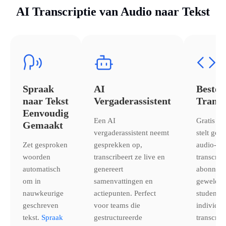
AI Transcriptie van Audio naar Tekst
Spraak
AI
Beste 
naar Tekst
Vergaderassistent
Transc
Eenvoudig
Een AI
Gratis tr
Gemaakt
vergaderassistent neemt
stelt geb
Zet gesproken
gesprekken op,
audio- of
woorden
transcribeert ze live en
transcrib
automatisch
genereert
abonneme
om in
samenvattingen en
geweldig
nauwkeurige
actiepunten. Perfect
studente
geschreven
voor teams die
individue
tekst.
Spraak
gestructureerde
transcrip