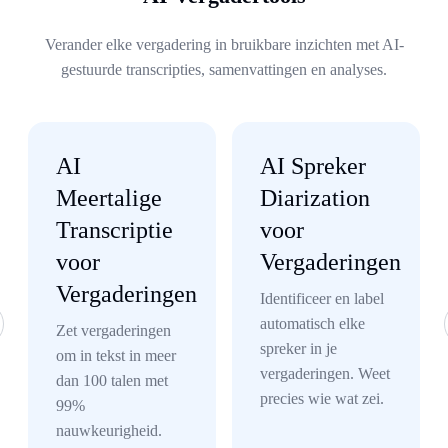
Verander elke vergadering in bruikbare inzichten met AI-
gestuurde transcripties, samenvattingen en analyses.
AI
AI Spreker
er
Meertalige
Diarization
Transcriptie
voor
voor
Vergaderingen
Vergaderingen
Identificeer en label
automatisch elke
Zet vergaderingen
spreker in je
om in tekst in meer
vergaderingen. Weet
dan 100 talen met
precies wie wat zei.
99%
nauwkeurigheid.