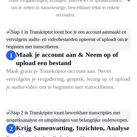
zoals vergaderingen, lezingen, interviews of spraaknotities,
om te zetten in nauwkeurige, bewerkbare tekst in enkele
seconden.
1
.
Maak je account aan & Neem op of upload een bestand
2
.
Krijg Samenvatting, Inzichten, Analyse
3
.
Maak Notities & Organiseer Bestanden
4
.
Automatiseer & Praat met Transcripties
Maak je account aan & Neem op of
1
upload een bestand
Maak gratis je Transkriptor-account aan. Neem
vervolgens je vergadering, gesprek, lezing op of upload
je audio/video om te beginnen met transcriberen.
Krijg Samenvatting, Inzichten, Analyse
2