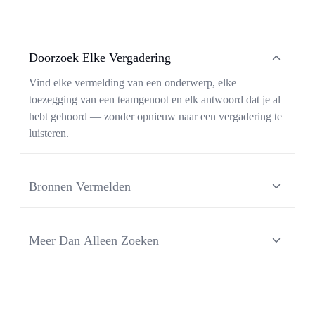
Doorzoek Elke Vergadering
Vind elke vermelding van een onderwerp, elke
toezegging van een teamgenoot en elk antwoord dat je al
hebt gehoord — zonder opnieuw naar een vergadering te
luisteren.
Bronnen Vermelden
Elke reactie van Ask Transkriptor is gebaseerd op een
specifiek moment in een specifieke vergadering, zodat je
Meer Dan Alleen Zoeken
de context kunt verifiëren en de originele bron met één
klik kunt delen.
Ask Transkriptor verandert je vergaderbibliotheek in een
werkende assistent — het synthetiseert terugkerende
thema's, stelt vervolgacties op en haalt de volgende