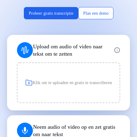
Probeer gratis transcriptie
Plan een demo
Ondersteunt populaire bestandsformaten
Upload om audio of video naar
MP3
MP4
WAV
tekst om te zetten
|
|
Transcriptie
Transcriptie
Transcriptie
Klik om te uploaden en gratis te transcriberen
Gemaakt voor professionals en studenten
|
|
|
|
|
Neem audio of video op en zet gratis
om naar tekst