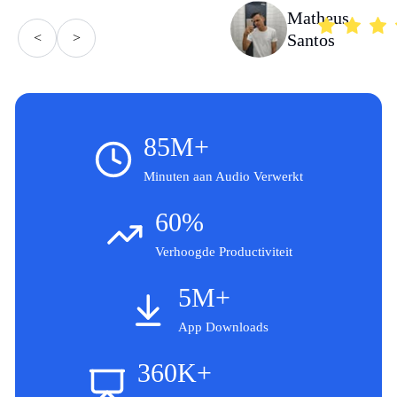
Matheus
<
>
Santos
85M+
Minuten aan Audio Verwerkt
60%
Verhoogde Productiviteit
5M+
App Downloads
360K+