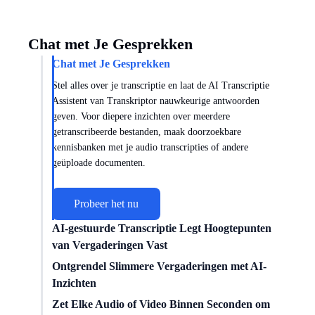
Chat met Je Gesprekken
Chat met Je Gesprekken
Stel alles over je transcriptie en laat de AI Transcriptie
Assistent van Transkriptor nauwkeurige antwoorden
geven. Voor diepere inzichten over meerdere
getranscribeerde bestanden, maak doorzoekbare
kennisbanken met je audio transcripties of andere
geüploade documenten.
Probeer het nu
AI-gestuurde Transcriptie Legt Hoogtepunten
van Vergaderingen Vast
Krijg vergaderinzichten op maat met AI-transcriptie-
Ontgrendel Slimmere Vergaderingen met AI-
intelligentie. Transkriptor werkt met
Zoom
,
Google Meet
Inzichten
en
Microsoft Teams
om elk gesprek vast te leggen. Kies
Duik dieper in gesprekken met AI-transcriptietechnologie.
Zet Elke Audio of Video Binnen Seconden om
uit gespecialiseerde sjablonen voor verkoop, marketing,