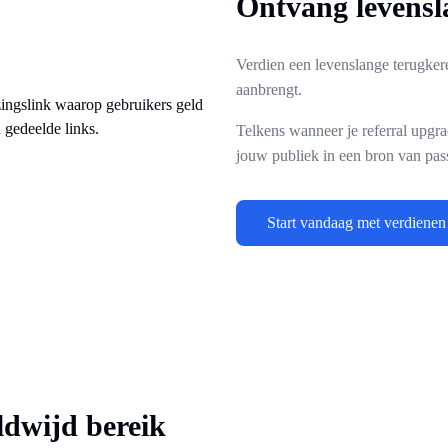
Ontvang levensl
Verdien een levenslange terugker
aanbrengt.
Telkens wanneer je referral upgrad
jouw publiek in een bron van pas
Start vandaag met verdienen
ldwijd bereik