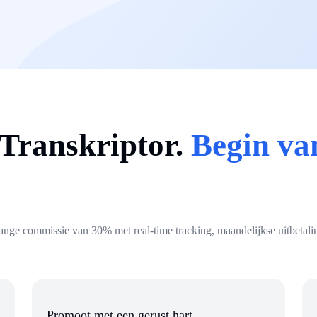
Transkriptor.
Begin va
ange commissie van 30% met real-time tracking, maandelijkse uitbetalin
Promoot met een gerust hart