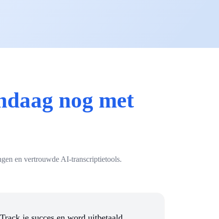
ndaag nog met
gen en vertrouwde AI-transcriptietools.
Track je succes en word uitbetaald