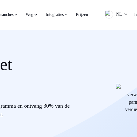
NL
Prijzen
I
ranches
Weg
Integraties
et
rogramma en ontvang 30% van de
t.