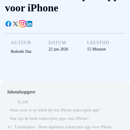
voor iPhone
AUTEUR
DATUM
LEESTIJD
22 jun 2026
15
Minuten
Rodoshi Das
Inhoudsopgave
TL;DR:
Waar moet je op letten bij een iPhone transcriptie-app?
Wat zijn de beste transcriptie-apps voor iPhone?
1. Transkriptor - Beste algemene transcriptie-app voor iPhone