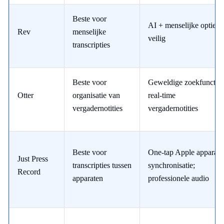
Beste voor
AI + menselijke opties;
Rev
menselijke
veilig
transcripties
Beste voor
Geweldige zoekfunctie;
Otter
organisatie van
real-time
vergadernotities
vergadernotities
Beste voor
One-tap Apple apparaat
Just Press
transcripties tussen
synchronisatie;
Record
apparaten
professionele audio