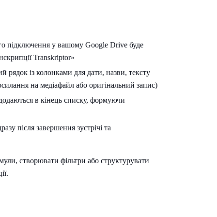
го підключення у вашому Google Drive буде
скрипції Transkriptor»
ий рядок із колонками для дати, назви, тексту
осилання на медіафайл або оригінальний запис)
 додаються в кінець списку, формуючи
дразу після завершення зустрічі та
мули, створювати фільтри або структурувати
ії.