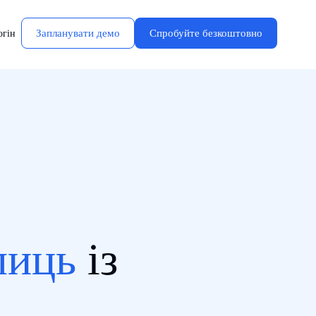
Запланувати демо
Спробуйте безкоштовно
огін
лиць
із