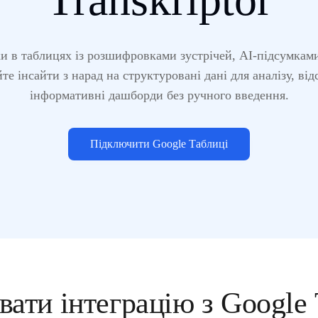
и в таблицях із розшифровками зустрічей, AI-підсумкам
е інсайти з нарад на структуровані дані для аналізу, ві
інформативні дашборди без ручного введення.
Підключити Google Таблиці
вати інтеграцію з Google