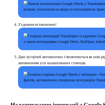
З’єднання встановлено!
Дані зустрічей автоматично з’являтимуться як нові ряд
заповненням усіх налаштованих стовпців.
Налаштування інтеграції з Google S