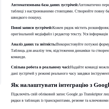
Автоматизована база даних зустрічей:
Автоматично пере
таблиці з настроюваними стовпцями. Створюйте повну баз
швидкого пошуку.
Повні записи зустрічей:
Кожен рядок містить розшифровку 
оригінальний медіафайл і редактор тексту. Уся інформація 
Аналіз даних та звітність:
Використовуйте потужні формули
Таблиць для аналізу тем, відстеження динаміки та створен
команди.
Спільна робота в реальному часі:
Надайте команді можли
дані зустрічей у режимі реального часу завдяки інструмен
Як налаштувати інтеграцію з Googl
Підключіть свій обліковий запис Google до Transkriptor л
рядки в таблицях із транскриптами, резюме та ключовими 