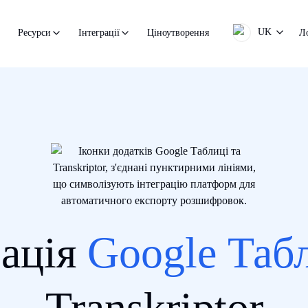
UK
Ціноутворення
Л
Ресурси
Інтеграції
рація
Google Таб
Transkriptor