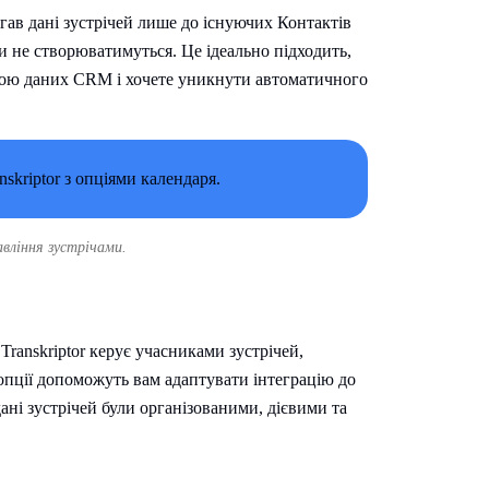
ігав дані зустрічей лише до існуючих Контактів
 не створюватимуться. Це ідеально підходить,
урою даних CRM і хочете уникнути автоматичного
авління зустрічами.
ranskriptor керує учасниками зустрічей,
пції допоможуть вам адаптувати інтеграцію до
ані зустрічей були організованими, дієвими та