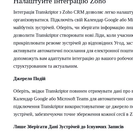
Налаштуйте Інтеграцію Zoho
Інтеграція Transkriptor з Zoho CRM дозволяє легко налаштув
організовуватися. Підключіть свій Календар Google або Mi
майбутніх зустрічей. Оберіть, чи зберігати інформацію ли
дозволити Transkriptor створювати нові Ліди, коли учасни
прикріплювати резюме зустрічей до відповідних Угод, за
активувати автоматичні посилання для електронної пошт
допоможуть вам адаптувати інтеграцію до вашого робочо
структурованим та актуальним.
Джерело Подій
Оберіть, звідки Transkriptor повинен отримувати дані про 
Календар Google або Microsoft Teams для автоматичної син
підключення Transkriptor використовуватиме це джерело п
зустрічей, забезпечуючи точне збереження кожної сесії в
Лише Зберігати Дані Зустрічей до Існуючих Записів