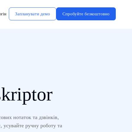
Запланувати демо
Спробуйте безкоштовно
огін
kriptor
ових нотаток та дзвінків,
, усувайте ручну роботу та