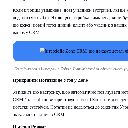
Коли ця опція увімкнена, нові учасники зустрічей, які щ
додаються як Ліди. Якщо ця настройка вимкнена, вони буд
що кожен новий потенційний клієнт або учасник з ваших 
вашому CRM.
Ознайомтеся з Інтеграція Zoho з Transkriptor для ефективного уп
Прикріпити Нотатки до Угод у Zoho
Увімкніть цю настройку, щоб автоматично пов'язувати нот
CRM. Transkriptor використовує існуючі Контакти для іден
нотатки зустрічей. Нотатки не додаються до закритих Уго
актуальність записів CRM.
Шаблон Резюме