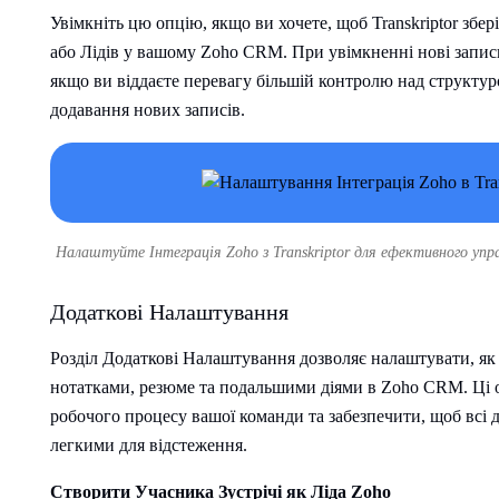
Увімкніть цю опцію, якщо ви хочете, щоб Transkriptor збер
або Лідів у вашому Zoho CRM. При увімкненні нові записи
якщо ви віддаєте перевагу більшій контролю над структ
додавання нових записів.
Налаштуйте Інтеграція Zoho з Transkriptor для ефективного упр
Додаткові Налаштування
Розділ Додаткові Налаштування дозволяє налаштувати, як T
нотатками, резюме та подальшими діями в Zoho CRM. Ці о
робочого процесу вашої команди та забезпечити, щоб всі д
легкими для відстеження.
Створити Учасника Зустрічі як Ліда Zoho