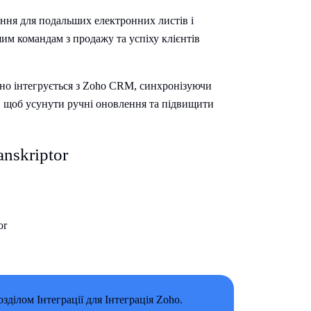
ня для подальших електронних листів і
м командам з продажу та успіху клієнтів
вно інтегрується з Zoho CRM, синхронізуючи
ms, щоб усунути ручні оновлення та підвищити
nskriptor
or