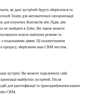
ати, як дані зустрічей будуть зберігатися та
crosoft Teams для автоматичної синхронізації
ше для існуючих Контактів або Лідів, або
ки не знайдені в Zoho. Ви також можете
стосовувати власні шаблони резюме та
и з подальшими діями. Ці налаштування
го процесу, зберігаючи ваш CRM чистим,
ваші зустрічі. Ви можете підключити свій
хронізації майбутніх зустрічей. Після
одій для ідентифікації та транскрибування ваших
 Zoho CRM.