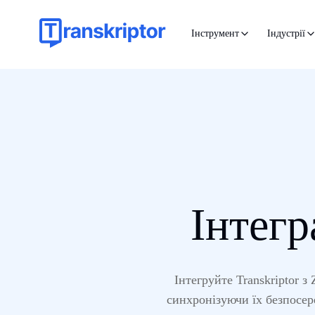
Інструмент
Індустрії
Інтегр
Інтегруйте Transkriptor з
синхронізуючи їх безпосер