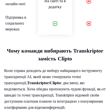
На сайті та в
онлайн-чаті
додатку
Підтримка в
соціальних
мережах
Чому команди вибирають Transkriptor
замість Clipto
Коли справа доходить до вибору найкращого інструменту
транскрипції AI, який може генерувати точні
транскрипції,
Transkriptor
і
Clipto
є два імені, які
виділяються. Хоча обидва пропонують чудові функції, як-от
швидкі та точні транскрипції, Transkriptor відомий своїм
доступним платним планом та інтеграцією з популярними
платформами для відеоконференцій.