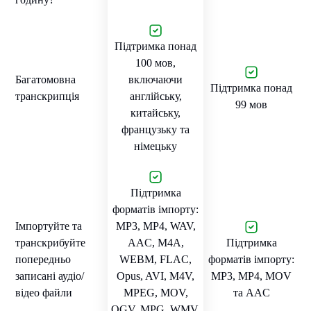
Підтримка понад
100 мов,
Багатомовна
включаючи
Підтримка понад
транскрипція
англійську,
99 мов
китайську,
французьку та
німецьку
Підтримка
форматів імпорту:
Імпортуйте та
MP3, MP4, WAV,
транскрибуйте
AAC, M4A,
Підтримка
попередньо
WEBM, FLAC,
форматів імпорту:
записані аудіо/
Opus, AVI, M4V,
MP3, MP4, MOV
відео файли
MPEG, MOV,
та AAC
OGV, MPG, WMV,