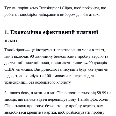
Тут ми порівняємо Transkriptor і Clipto, щоб побачити, що
робить Transkriptor найкращим вибором для багатьох.
1. Економічно ефективний платний
план
Transkriptor — це інструмент перетворення мови в текст,
який включає 90-хвилинну безкоштовну пробну версію та
доступний платний план, починаючи лише з 4.99 доларів
США на місяць. Він дозволяє записувати будь-яке аудіо чи
відео, транскрибувати 100+ мовами та перекладати
транскрипції без особливого клопоту.
З іншого боку, платний план Clipto починається від $8.99 на
місяць, що майже вдвічі перевищує ціну Transkriptor. Хоча
Clipto також пропонує безкоштовну пробну версію, вам
знадобиться кредитна картка, щоб розблокувати пробну