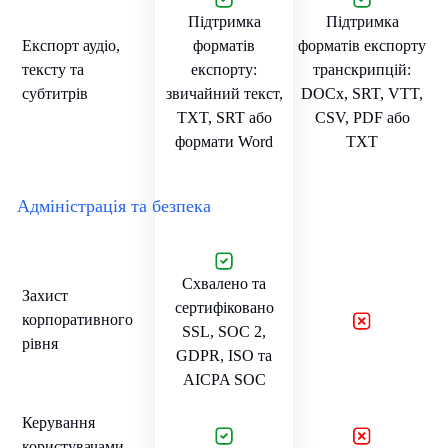
Підтримка
Підтримка
Експорт аудіо,
форматів
форматів експорту
тексту та
експорту:
транскрипцій:
субтитрів
звичайний текст,
DOCx, SRT, VTT,
TXT, SRT або
CSV, PDF або
формати Word
TXT
Адміністрація та безпека
Схвалено та
Захист
сертифіковано
корпоративного
SSL, SOC 2,
рівня
GDPR, ISO та
AICPA SOC
Керування
користувачами