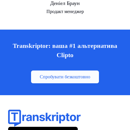
Деніел Браун
Продакт менеджер
Transkriptor: ваша #1 альтернатива
Clipto
Спробувати безкоштовно