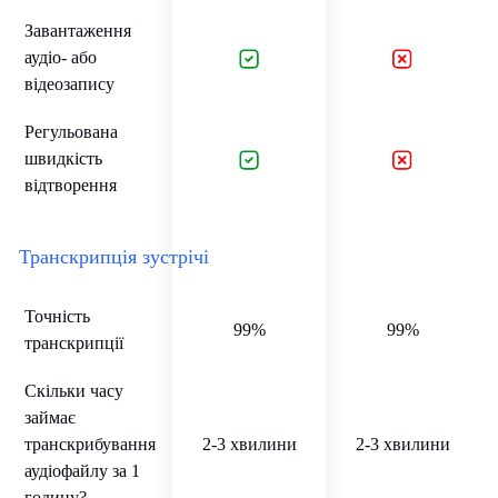
Завантаження
аудіо- або
відеозапису
Регульована
швидкість
відтворення
Транскрипція зустрічі
Точність
99%
99%
транскрипції
Скільки часу
займає
транскрибування
2-3 хвилини
2-3 хвилини
аудіофайлу за 1
годину?