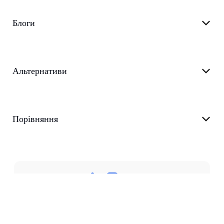
Блоги
Альтернативи
Порівняння
Політика конфіденційності
Умови надання послуг
Підтримка
Укр-Прокат
customer@transkriptor.com