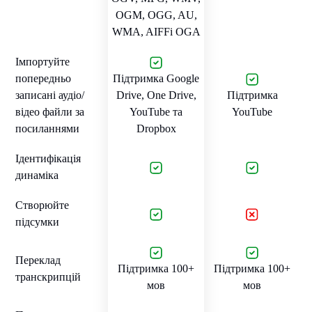
OGM, OGG, AU,
WMA, AIFFі OGA
Імпортуйте
попередньо
Підтримка Google
записані аудіо/
Drive, One Drive,
Підтримка
відео файли за
YouTube та
YouTube
посиланнями
Dropbox
Ідентифікація
динаміка
Створюйте
підсумки
Переклад
Підтримка 100+
Підтримка 100+
транскрипцій
мов
мов