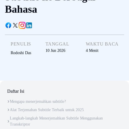
Bahasa
PENULIS
TANGGAL
WAKTU BACA
10 Jun 2026
4
Menit
Rodoshi Das
Daftar Isi
Mengapa menerjemahkan subtitle?
Alat Terjemahan Subtitle Terbaik untuk 2025
Langkah-langkah Menerjemahkan Subtitle Menggunakan
Transkriptor