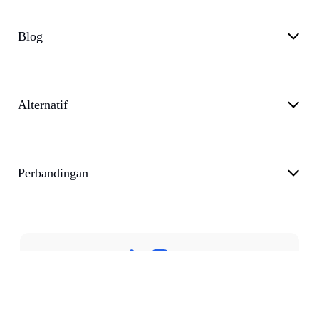
Blog
Alternatif
Perbandingan
Kebijakan Privasi
Ketentuan Layanan
Dukung
Berita
customer@transkriptor.com