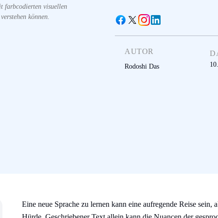
 farbcodierten visuellen
 verstehen können.
AUTOR
D
10
Rodoshi Das
Eine neue Sprache zu lernen kann eine aufregende Reise sein, ab
Hürde. Geschriebener Text allein kann die Nuancen der gesproc