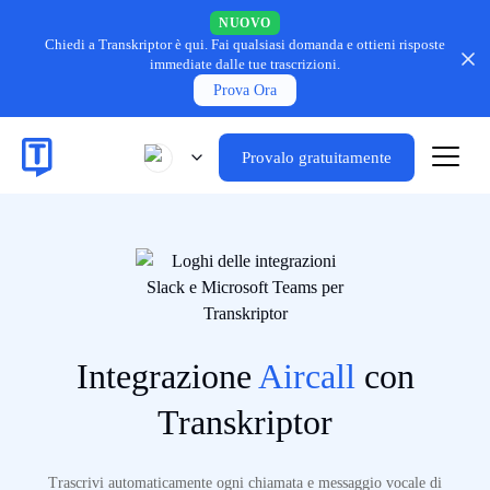
NUOVO
Chiedi a Transkriptor è qui.
Fai qualsiasi domanda e ottieni risposte
immediate dalle tue trascrizioni.
Prova Ora
Provalo gratuitamente
Integrazione
Aircall
con
Transkriptor
Trascrivi automaticamente ogni chiamata e messaggio vocale di