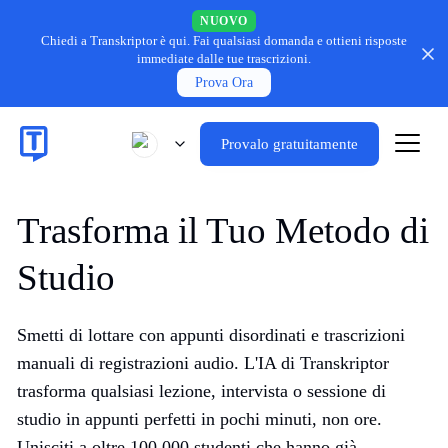
NUOVO
Chiedi a Transkriptor è qui.
Fai qualsiasi domanda e ottieni risposte
immediate dalle tue trascrizioni.
Prova Ora
Provalo gratuitamente
Trasforma il Tuo Metodo di
Studio
Smetti di lottare con appunti disordinati e trascrizioni
manuali di registrazioni audio. L'IA di Transkriptor
trasforma qualsiasi lezione, intervista o sessione di
studio in appunti perfetti in pochi minuti, non ore.
Unisciti a oltre 100.000 studenti che hanno già