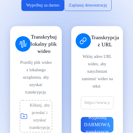
Wypróbuj za darmo
Zaplanuj demonstrację
Transkrybuj
Transkrypcja
lokalny plik
z URL
wideo
Wklej adres URL
Prześlij plik wideo
wideo, aby
z lokalnego
natychmiast
urządzenia, aby
zamienić wideo na
uzyskać
tekst.
transkrypcję.
Kliknij, aby
przesłać i
Wypróbuj
uzyskać
DARMOWĄ
transkrypcję
transkrypcję