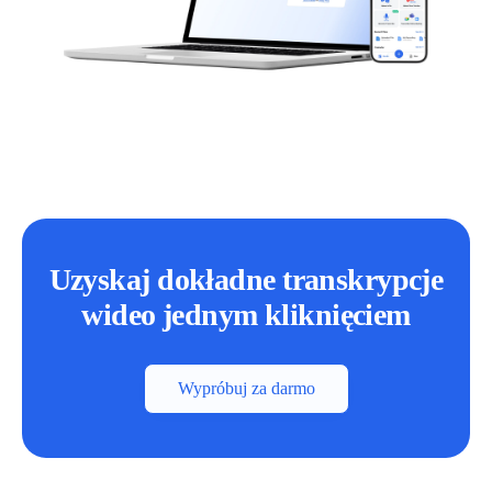
Uzyskaj dokładne transkrypcje
wideo jednym kliknięciem
Wypróbuj za darmo