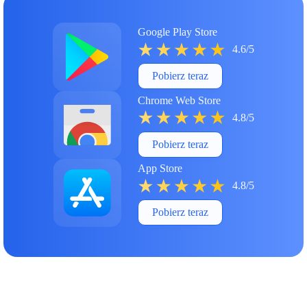
Google Play Store
4.6/5
Pobierz teraz
Chrome Web Store
4.8/5
Pobierz teraz
App Store
4.8/5
Pobierz teraz