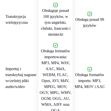
Obsługuje ponad
Transkrypcja
100 języków, w
Obsługa ponad 99
wielojęzyczna
tym angielski,
języków
chiński, francuski i
niemiecki
Obsługa formatów
importowania:
MP3, MP4, WAV,
Importuj i
AAC, M4A,
transkrybuj nagrane
WEBM, FLAC,
Obsługa formatów
wcześniej pliki
Opus, AVI, M4V,
importu: MP3,
audio/wideo
MPEG, MOV,
MP4, MOV i AAC
OGV, MPG, WMV,
OGM, OGG, AU,
WMA, AIFF oraz
OGA