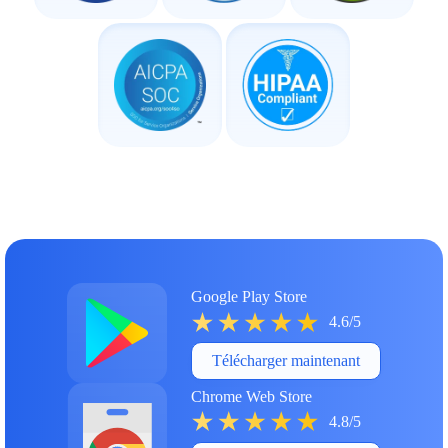
Google Play Store
4.6/5
Télécharger maintenant
Chrome Web Store
4.8/5