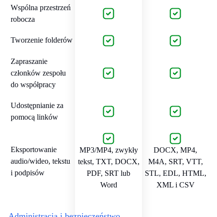
Wspólna przestrzeń
robocza
Tworzenie folderów
Zapraszanie
członków zespołu
do współpracy
Udostępnianie za
pomocą linków
Eksportowanie
MP3/MP4, zwykły
DOCX, MP4,
audio/wideo, tekstu
tekst, TXT, DOCX,
M4A, SRT, VTT,
i podpisów
PDF, SRT lub
STL, EDL, HTML,
Word
XML i CSV
Administracja i bezpieczeństwo