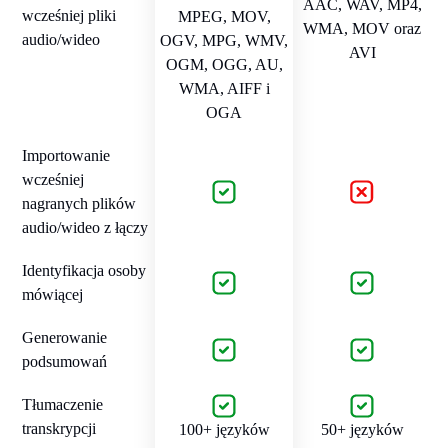
AAC, WAV, MP4,
wcześniej pliki
MPEG, MOV,
WMA, MOV oraz
audio/wideo
OGV, MPG, WMV,
AVI
OGM, OGG, AU,
WMA, AIFF i
OGA
Importowanie
wcześniej
nagranych plików
audio/wideo z łączy
Identyfikacja osoby
mówiącej
Generowanie
podsumowań
Tłumaczenie
transkrypcji
100+ języków
50+ języków