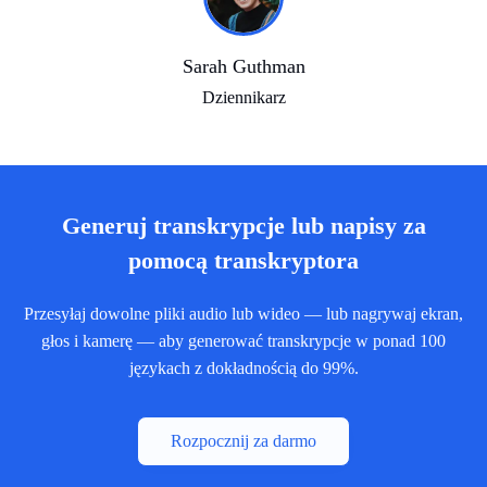
Sarah Guthman
Dziennikarz
Generuj transkrypcje lub napisy za
pomocą transkryptora
Przesyłaj dowolne pliki audio lub wideo — lub nagrywaj ekran,
głos i kamerę — aby generować transkrypcje w ponad 100
językach z dokładnością do 99%.
Rozpocznij za darmo