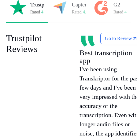
Przetłumacz na 100+ języków
Trustpilot
Capterra
G2
Rated
4.8/5
on Trustpilot
Rated
4.8/5
on Capterra
Rated
4.7/5
o
Dostępne w przeglądarce internetowej, iOS i
Android
Trustpilot
Go to Review
Synchronizuj transkrypcje między
Reviews
urządzeniami
Best transcription
app
I've been using
Transkriptor for the pa
few days and I've been
very impressed with th
accuracy of the
transcription. Even wit
longer audio files or
noise, the app identifie