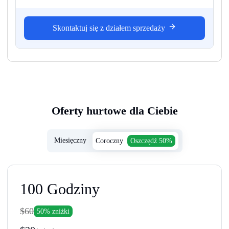
Skontaktuj się z działem sprzedaży
Oferty hurtowe dla Ciebie
Miesięczny
Coroczny
Oszczędź 50%
100
Godziny
$60
50% zniżki