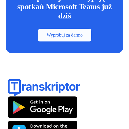
spotkań Microsoft Teams już
dziś
Wypróbuj za darmo