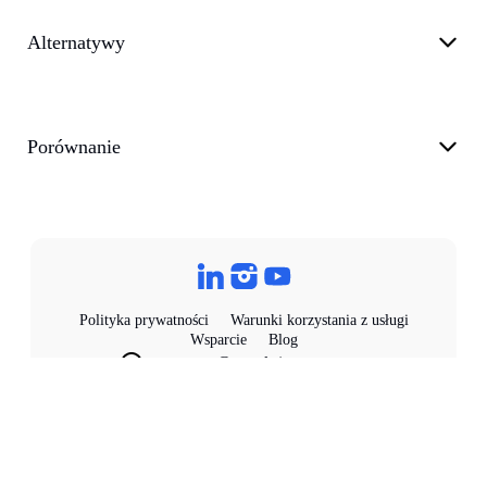
Alternatywy
Porównanie
Polityka prywatności
Warunki korzystania z usługi
Wsparcie
Blog
customer@transkriptor.com
Dubai, UAE
©
2026
Transkriptor