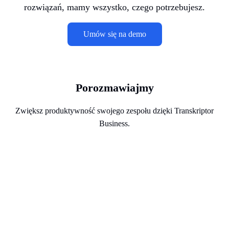
rozwiązań, mamy wszystko, czego potrzebujesz.
Umów się na demo
P
o
r
o
z
m
a
w
i
a
j
m
y
Z
w
i
ę
k
s
z
p
r
o
d
u
k
t
y
w
n
o
ś
ć
s
w
o
j
e
g
o
z
e
s
p
o
ł
u
d
z
i
ę
k
i
T
r
a
n
s
k
r
i
p
t
o
r
B
u
s
i
n
e
s
s
.