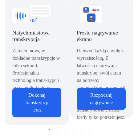
Natychmiastowa
Proste nagrywanie
transkrypcja
ekranu
Zamień mowę w
Uchwyć każdą chwilę z
dokładne transkrypcje w
wyrazistością. Z
kilka sekund.
łatwością nagrywaj i
Profesjonalna
transkrybuj swój ekran
technologia transkrypcji
na potrzeby
treści audio i wideo,
samouczków, prezentacji
dzięki której możesz
Dokonaj
i nie tylko - przeglądaj i
Rozpocznij
skupić się na wglądzie, a
transkrypcji
wyszukuj
nagrywanie
nie na robieniu notatek.
teraz
transkrybowane treści,
kiedy tylko potrzebujesz.