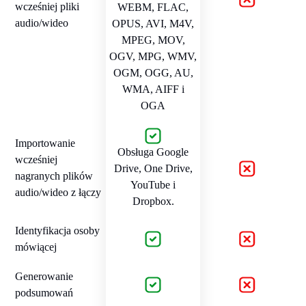
wcześniej pliki
WEBM, FLAC,
audio/wideo
OPUS, AVI, M4V,
MPEG, MOV,
OGV, MPG, WMV,
OGM, OGG, AU,
WMA, AIFF i
OGA
Importowanie
Obsługa Google
wcześniej
Drive, One Drive,
nagranych plików
YouTube i
audio/wideo z łączy
Dropbox.
Identyfikacja osoby
mówiącej
Generowanie
podsumowań