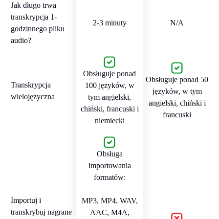
Jak długo trwa
transkrypcja 1-
2-3 minuty
N/A
godzinnego pliku
audio?
Obsługuje ponad
Obsługuje ponad 50
Transkrypcja
100 języków, w
języków, w tym
wielojęzyczna
tym angielski,
angielski, chiński i
chiński, francuski i
francuski
niemiecki
Obsługa
importowania
formatów:
Importuj i
MP3, MP4, WAV,
transkrybuj nagrane
AAC, M4A,