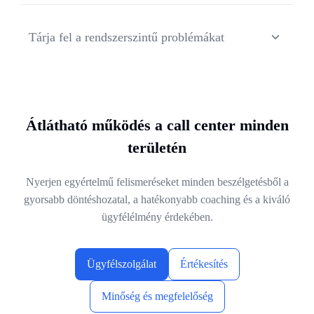
Küldje a strukturált összefoglalókat, hívásindokokat és a
következő lépéseket közvetlenül a CRM- és jegykezelő
Tárja fel a rendszerszintű problémákat
rendszerekbe.
Azonosítsa az ismétlődő problémákat, a gyökérokokat és
az ügyfél-elégedetlenséget kiváltó tényezőket, amelyek
növelik a hívásszámot és a panasztételeket.
Átlátható működés a call center minden
területén
Nyerjen egyértelmű felismeréseket minden beszélgetésből a
gyorsabb döntéshozatal, a hatékonyabb coaching és a kiváló
ügyfélélmény érdekében.
Ügyfélszolgálat
Értékesítés
Minőség és megfelelőség