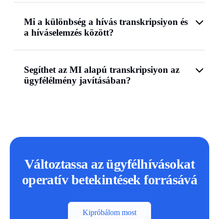
Mi a különbség a hívás transkripsiyon és
a híváselemzés között?
Segíthet az MI alapú transkripsiyon az
ügyfélélmény javításában?
Változtassa az ügyfélhívásokat
operatív betekintések forrásává
Kipróbálom most