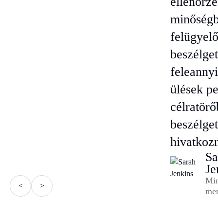
ellenőrzé
minőségbi
felügyelő
beszélget
feleannyi
ülések p
célratörő
beszélget
hivatkozn
Sa
Je
Min
<
>
men