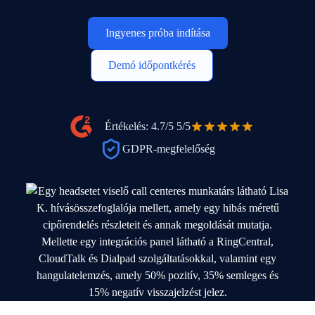
Ingyenes próba indítása
Demó időpontkérés
Értékelés: 4.7/5
5/5
GDPR-megfelelőség