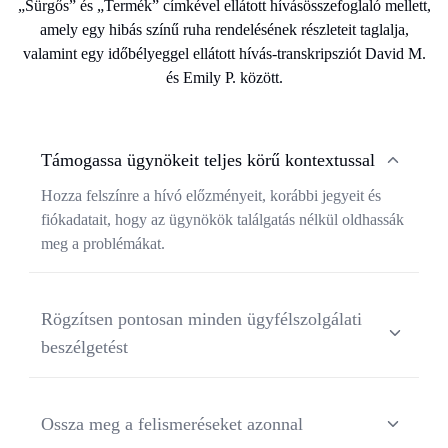
Támogassa ügynökeit teljes körű kontextussal
Hozza felszínre a hívó előzményeit, korábbi jegyeit és
fiókadatait, hogy az ügynökök találgatás nélkül oldhassák
meg a problémákat.
Rögzítsen pontosan minden ügyfélszolgálati
beszélgetést
Alakítsa az ügyfélszolgálati hívásokat tiszta, beszélőkre
bontott transkripsiyon dokumentumokká, pontos
Ossza meg a felismeréseket azonnal
időbélyegekkel és a problémafolyamat rögzítésével.