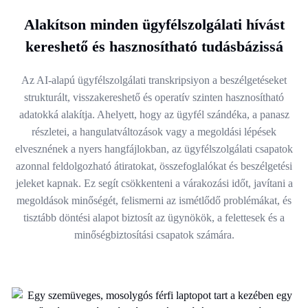
Alakítson minden ügyfélszolgálati hívást
kereshető és hasznosítható tudásbázissá
Az AI-alapú ügyfélszolgálati transkripsiyon a beszélgetéseket
strukturált, visszakereshető és operatív szinten hasznosítható
adatokká alakítja. Ahelyett, hogy az ügyfél szándéka, a panasz
részletei, a hangulatváltozások vagy a megoldási lépések
elvesznének a nyers hangfájlokban, az ügyfélszolgálati csapatok
azonnal feldolgozható átiratokat, összefoglalókat és beszélgetési
jeleket kapnak. Ez segít csökkenteni a várakozási időt, javítani a
megoldások minőségét, felismerni az ismétlődő problémákat, és
tisztább döntési alapot biztosít az ügynökök, a felettesek és a
minőségbiztosítási csapatok számára.