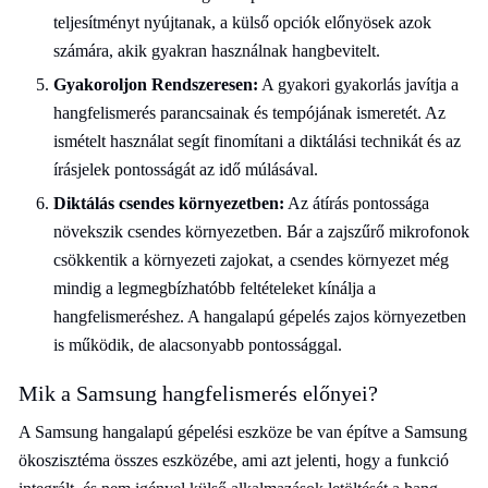
teljesítményt nyújtanak, a külső opciók előnyösek azok
számára, akik gyakran használnak hangbevitelt.
Gyakoroljon Rendszeresen:
A gyakori gyakorlás javítja a
hangfelismerés parancsainak és tempójának ismeretét. Az
ismételt használat segít finomítani a diktálási technikát és az
írásjelek pontosságát az idő múlásával.
Diktálás csendes környezetben:
Az átírás pontossága
növekszik csendes környezetben. Bár a zajszűrő mikrofonok
csökkentik a környezeti zajokat, a csendes környezet még
mindig a legmegbízhatóbb feltételeket kínálja a
hangfelismeréshez. A hangalapú gépelés zajos környezetben
is működik, de alacsonyabb pontossággal.
Mik a Samsung hangfelismerés előnyei?
A Samsung hangalapú gépelési eszköze be van építve a Samsung
ökoszisztéma összes eszközébe, ami azt jelenti, hogy a funkció