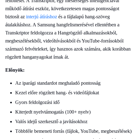
feltöltését. A Transkriptor, egy mesterséges intelligenciával
működő átírási eszköz, következetesen magas pontosságot
biztosít az
interjú átíráshoz
és a fájlalapú hang-szöveg
átalakításhoz. A Samsung hangfelismerésével ellentétben a
Transkriptor feldolgozza a Hangrögzítő alkalmazásokból,
megbeszélésekből, videóhívásokból és YouTube-forrásokból
származó felvételeket, így hasznos azok számára, akik korábban
rögzített hanganyagokat írnak át.
Előnyök:
Az iparági standardot meghaladó pontosság
Kezel előre rögzített hang- és videófájlokat
Gyors feldolgozási idő
Kiterjedt nyelvtámogatás (100+ nyelv)
Valós idejű szerkesztő a javításokhoz
Többféle bemeneti forrás (fájlok, YouTube, megbeszélések)