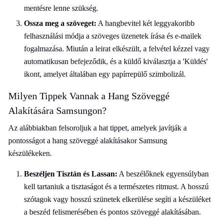
mentésre lenne szükség.
Ossza meg a szöveget:
A hangbevitel két leggyakoribb
felhasználási módja a szöveges üzenetek írása és e-mailek
fogalmazása. Miután a leirat elkészült, a felvétel kézzel vagy
automatikusan befejeződik, és a küldő kiválasztja a 'Küldés'
ikont, amelyet általában egy papírrepülő szimbolizál.
Milyen Tippek Vannak a Hang Szöveggé
Alakítására Samsungon?
Az alábbiakban felsoroljuk a hat tippet, amelyek javítják a
pontosságot a hang szöveggé alakításakor Samsung
készülékeken.
Beszéljen Tisztán és Lassan:
A beszélőknek egyensúlyban
kell tartaniuk a tisztaságot és a természetes ritmust. A hosszú
szótagok vagy hosszú szünetek elkerülése segíti a készüléket
a beszéd felismerésében és pontos szöveggé alakításában.