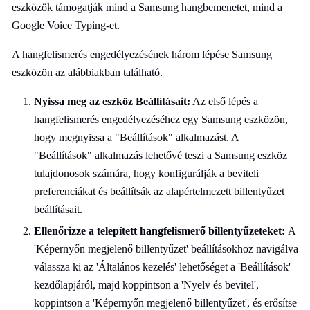
eszközök támogatják mind a Samsung hangbemenetet, mind a
Google Voice Typing-et.
A hangfelismerés engedélyezésének három lépése Samsung
eszközön az alábbiakban található.
Nyissa meg az eszköz Beállításait:
Az első lépés a
hangfelismerés engedélyezéséhez egy Samsung eszközön,
hogy megnyissa a "Beállítások" alkalmazást. A
"Beállítások" alkalmazás lehetővé teszi a Samsung eszköz
tulajdonosok számára, hogy konfigurálják a beviteli
preferenciákat és beállítsák az alapértelmezett billentyűzet
beállításait.
Ellenőrizze a telepített hangfelismerő billentyűzeteket:
A
'Képernyőn megjelenő billentyűzet' beállításokhoz navigálva
válassza ki az 'Általános kezelés' lehetőséget a 'Beállítások'
kezdőlapjáról, majd koppintson a 'Nyelv és bevitel',
koppintson a 'Képernyőn megjelenő billentyűzet', és erősítse