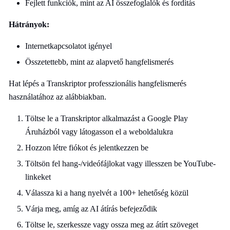
Fejlett funkciók, mint az AI összefoglalók és fordítás
Hátrányok:
Internetkapcsolatot igényel
Összetettebb, mint az alapvető hangfelismerés
Hat lépés a Transkriptor professzionális hangfelismerés
használatához az alábbiakban.
Töltse le a Transkriptor alkalmazást a Google Play
Áruházból vagy látogasson el a weboldalukra
Hozzon létre fiókot és jelentkezzen be
Töltsön fel hang-/videófájlokat vagy illesszen be YouTube-
linkeket
Válassza ki a hang nyelvét a 100+ lehetőség közül
Várja meg, amíg az AI átírás befejeződik
Töltse le, szerkessze vagy ossza meg az átírt szöveget