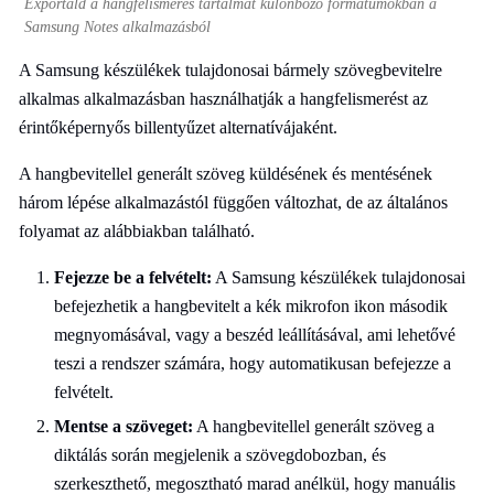
Exportáld a hangfelismerés tartalmát különböző formátumokban a
Samsung Notes alkalmazásból
A Samsung készülékek tulajdonosai bármely szövegbevitelre
alkalmas alkalmazásban használhatják a hangfelismerést az
érintőképernyős billentyűzet alternatívájaként.
A hangbevitellel generált szöveg küldésének és mentésének
három lépése alkalmazástól függően változhat, de az általános
folyamat az alábbiakban található.
Fejezze be a felvételt:
A Samsung készülékek tulajdonosai
befejezhetik a hangbevitelt a kék mikrofon ikon második
megnyomásával, vagy a beszéd leállításával, ami lehetővé
teszi a rendszer számára, hogy automatikusan befejezze a
felvételt.
Mentse a szöveget:
A hangbevitellel generált szöveg a
diktálás során megjelenik a szövegdobozban, és
szerkeszthető, megosztható marad anélkül, hogy manuális