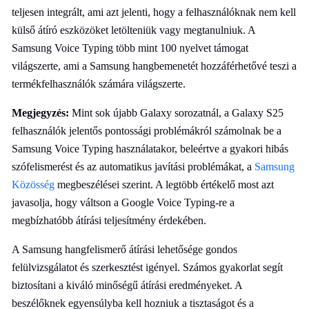
teljesen integrált, ami azt jelenti, hogy a felhasználóknak nem kell
külső átíró eszközöket letölteniük vagy megtanulniuk. A
Samsung Voice Typing több mint 100 nyelvet támogat
világszerte, ami a Samsung hangbemenetét hozzáférhetővé teszi a
termékfelhasználók számára világszerte.
Megjegyzés:
Mint sok újabb Galaxy sorozatnál, a Galaxy S25
felhasználók jelentős pontossági problémákról számolnak be a
Samsung Voice Typing használatakor, beleértve a gyakori hibás
szófelismerést és az automatikus javítási problémákat, a
Samsung
Közösség
megbeszélései szerint. A legtöbb értékelő most azt
javasolja, hogy váltson a Google Voice Typing-re a
megbízhatóbb átírási teljesítmény érdekében.
A Samsung hangfelismerő átírási lehetősége gondos
felülvizsgálatot és szerkesztést igényel. Számos gyakorlat segít
biztosítani a kiváló minőségű átírási eredményeket. A
beszélőknek egyensúlyba kell hozniuk a tisztaságot és a