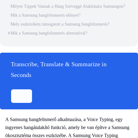
Milyen Tippek Vannak a Hang Szöveggé Alakítására Samsungon?
Mik a Samsung hangfelismerés előnyei?
Mely eszközökön támogatott a Samsung hangfelismerés?
Mik a Samsung hangfelismerés alternatívái?
Transcribe, Translate & Summarize in
Seconds
A Samsung hangfelismerő alkalmazása, a Voice Typing, egy
ingyenes hangátalakító funkció, amely be van építve a Samsung
ökoszisztéma összes eszközébe. A Samsung Voice Typing