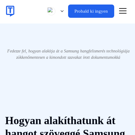
Probald ki ingyen
Fedezze fel, hogyan alakítja át a Samsung hangfelismerés technológiája
zökkenőmentesen a kimondott szavakat írott dokumentumokká
Hogyan alakíthatunk át
hangot szöveggé Samsung