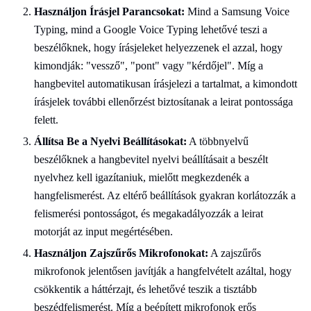
Használjon Írásjel Parancsokat:
Mind a Samsung Voice
Typing, mind a Google Voice Typing lehetővé teszi a
beszélőknek, hogy írásjeleket helyezzenek el azzal, hogy
kimondják: "vessző", "pont" vagy "kérdőjel". Míg a
hangbevitel automatikusan írásjelezi a tartalmat, a kimondott
írásjelek további ellenőrzést biztosítanak a leirat pontossága
felett.
Állítsa Be a Nyelvi Beállításokat:
A többnyelvű
beszélőknek a hangbevitel nyelvi beállításait a beszélt
nyelvhez kell igazítaniuk, mielőtt megkezdenék a
hangfelismerést. Az eltérő beállítások gyakran korlátozzák a
felismerési pontosságot, és megakadályozzák a leirat
motorját az input megértésében.
Használjon Zajszűrős Mikrofonokat:
A zajszűrős
mikrofonok jelentősen javítják a hangfelvételt azáltal, hogy
csökkentik a háttérzajt, és lehetővé teszik a tisztább
beszédfelismerést. Míg a beépített mikrofonok erős