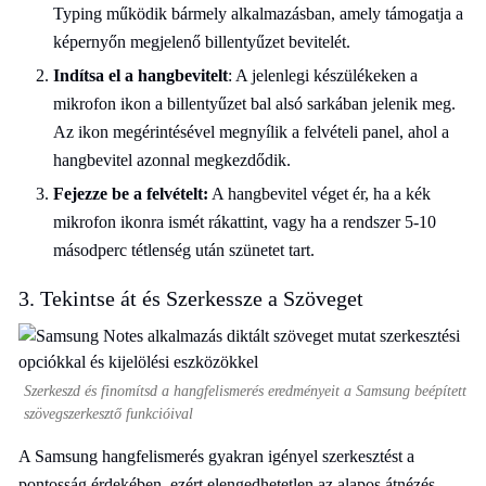
Typing működik bármely alkalmazásban, amely támogatja a
képernyőn megjelenő billentyűzet bevitelét.
Indítsa el a hangbevitelt
: A jelenlegi készülékeken a
mikrofon ikon a billentyűzet bal alsó sarkában jelenik meg.
Az ikon megérintésével megnyílik a felvételi panel, ahol a
hangbevitel azonnal megkezdődik.
Fejezze be a felvételt:
A hangbevitel véget ér, ha a kék
mikrofon ikonra ismét rákattint, vagy ha a rendszer 5-10
másodperc tétlenség után szünetet tart.
3. Tekintse át és Szerkessze a Szöveget
Szerkeszd és finomítsd a hangfelismerés eredményeit a Samsung beépített
szövegszerkesztő funkcióival
A Samsung hangfelismerés gyakran igényel szerkesztést a
pontosság érdekében, ezért elengedhetetlen az alapos átnézés.