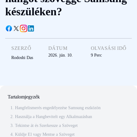
készüléken?
SZERZŐ
DÁTUM
OLVASÁSI IDŐ
2026. jún. 10.
9
Perc
Rodoshi Das
Tartalomjegyzék
1. Hangfelismerés engedélyezése Samsung eszközön
2. Használja a Hangbevitelt egy Alkalmazásban
3. Tekintse át és Szerkessze a Szöveget
4. Küldje El vagy Mentse a Szöveget