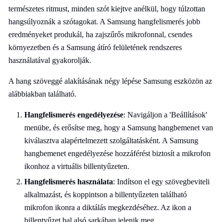
természetes ritmust, minden szót kiejtve anélkül, hogy túlzottan
hangsúlyoznák a szótagokat. A Samsung hangfelismerés jobb
eredményeket produkál, ha zajszűrős mikrofonnal, csendes
környezetben és a Samsung átíró felületének rendszeres
használatával gyakorolják.
A hang szöveggé alakításának négy lépése Samsung eszközön az
alábbiakban található.
Hangfelismerés engedélyezése
: Navigáljon a 'Beállítások'
menübe, és erősítse meg, hogy a Samsung hangbemenet van
kiválasztva alapértelmezett szolgáltatásként. A Samsung
hangbemenet engedélyezése hozzáférést biztosít a mikrofon
ikonhoz a virtuális billentyűzeten.
Hangfelismerés használata
: Indítson el egy szövegbeviteli
alkalmazást, és koppintson a billentyűzeten található
mikrofon ikonra a diktálás megkezdéséhez. Az ikon a
billentyűzet bal alsó sarkában jelenik meg.