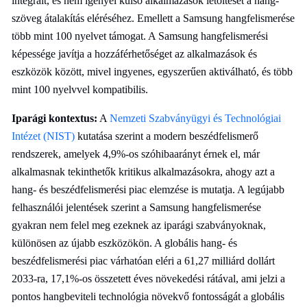
integrált, és nem igényel külső alkalmazások letöltését a hang-
szöveg átalakítás eléréséhez. Emellett a Samsung hangfelismerése
több mint 100 nyelvet támogat. A Samsung hangfelismerési
képessége javítja a hozzáférhetőséget az alkalmazások és
eszközök között, mivel ingyenes, egyszerűen aktiválható, és több
mint 100 nyelvvel kompatibilis.
Iparági kontextus:
A
Nemzeti Szabványügyi és Technológiai
Intézet (NIST)
kutatása szerint a modern beszédfelismerő
rendszerek, amelyek 4,9%-os szóhibaarányt érnek el, már
alkalmasnak tekinthetők kritikus alkalmazásokra, ahogy azt a
hang- és beszédfelismerési piac elemzése is mutatja. A legújabb
felhasználói jelentések szerint a Samsung hangfelismerése
gyakran nem felel meg ezeknek az iparági szabványoknak,
különösen az újabb eszközökön. A globális hang- és
beszédfelismerési piac várhatóan eléri a 61,27 milliárd dollárt
2033-ra, 17,1%-os összetett éves növekedési rátával, ami jelzi a
pontos hangbeviteli technológia növekvő fontosságát a globális