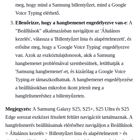
meg, hogy mind a Samsung billentyűzet, mind a Google
Voice Typing elérhető.
Ellenőrizze, hogy a hangbemenet engedélyezve van-e
: A
"Beállítások" alkalmazásban navigáljon az 'Általános
kezelés', válassza a 'Billentyűzet lista és alapértelmezett', és
erősítse meg, hogy a 'Google Voice Typing' engedélyezve
van. Azok az eszköztulajdonosok, akik a Samsung
hangbemenet problémáival szembesülnek, letilthatják a
'Samsung hangbemenet'-et, és kizárólag a Google Voice
Typing-re támaszkodhatnak. A hangbemenet engedélyezése
a beállításokban mikrofon ikont jelenít meg a
hangfelismeréshez a billentyűzeten.
Megjegyzés:
A Samsung Galaxy S25, S25+, S25 Ultra és S25
Edge sorozat eszközei frissített felület navigációt tartalmaznak. A
hangfelismerés beállításainak eléréséhez navigáljon a Beállítások
> Általános kezelés > Billentyűzet lista és alapértelmezett > és