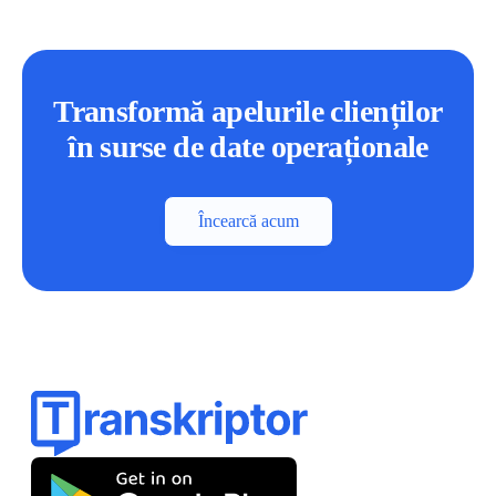
Transformă apelurile clienților
în surse de date operaționale
Încearcă acum