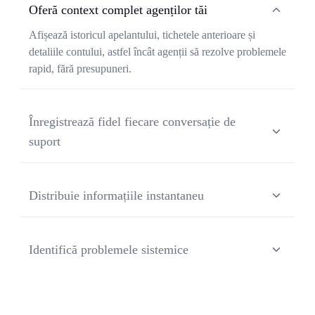
Oferă context complet agenților tăi
Afișează istoricul apelantului, tichetele anterioare și
detaliile contului, astfel încât agenții să rezolve problemele
rapid, fără presupuneri.
Înregistrează fidel fiecare conversație de
suport
Convertește apelurile de suport în transcrieri clare, cu
separarea vorbitorilor, marcaje temporale și fluxul exact al
Distribuie informațiile instantaneu
problemei.
Trimite rezumate structurate, motivele apelurilor și
următorii pași direct în CRM sau în sistemele de ticketing.
Identifică problemele sistemice
Identifică problemele recurente, cauzele profunde și
punctele de fricțiune ale clienților care generează un
volum mare de apeluri și escaladări.