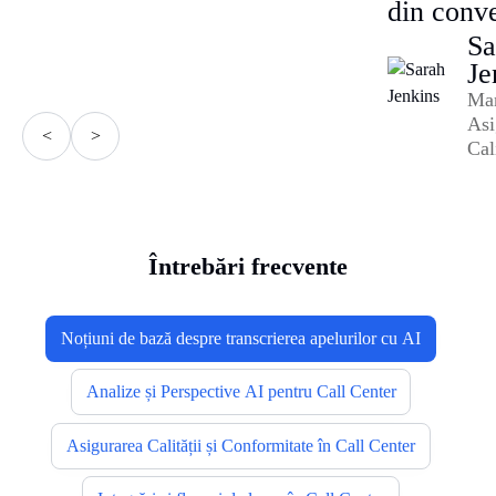
din conve
Sa
Je
Ma
Asi
<
>
Cali
Întrebări frecvente
Noțiuni de bază despre transcrierea apelurilor cu AI
Analize și Perspective AI pentru Call Center
Asigurarea Calității și Conformitate în Call Center