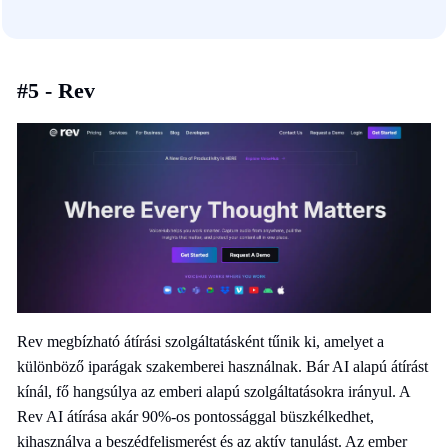
#5 - Rev
Rev megbízható átírási szolgáltatásként tűnik ki, amelyet a
különböző iparágak szakemberei használnak. Bár AI alapú átírást
kínál, fő hangsúlya az emberi alapú szolgáltatásokra irányul. A
Rev AI átírása akár 90%-os pontossággal büszkélkedhet,
kihasználva a beszédfelismerést és az aktív tanulást. Az ember