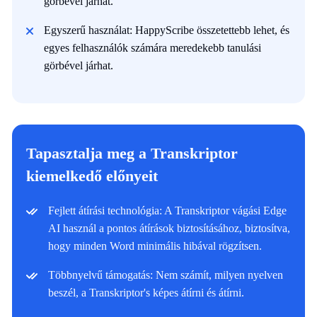
görbével járhat.
Egyszerű használat: HappyScribe összetettebb lehet, és
egyes felhasználók számára meredekebb tanulási
görbével járhat.
Tapasztalja meg a Transkriptor
kiemelkedő előnyeit
Fejlett átírási technológia: A Transkriptor vágási Edge
AI használ a pontos átírások biztosításához, biztosítva,
hogy minden Word minimális hibával rögzítsen.
Többnyelvű támogatás: Nem számít, milyen nyelven
beszél, a Transkriptor's képes átírni és átírni.