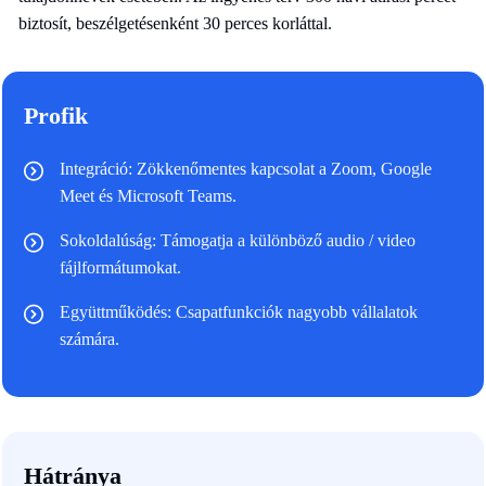
biztosít, beszélgetésenként 30 perces korláttal.
Profik
Integráció: Zökkenőmentes kapcsolat a Zoom, Google
Meet és Microsoft Teams.
Sokoldalúság: Támogatja a különböző audio / video
fájlformátumokat.
Együttműködés: Csapatfunkciók nagyobb vállalatok
számára.
Hátránya