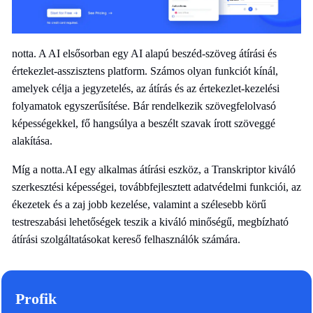
notta. A AI elsősorban egy AI alapú beszéd-szöveg átírási és
értekezlet-asszisztens platform. Számos olyan funkciót kínál,
amelyek célja a jegyzetelés, az átírás és az értekezlet-kezelési
folyamatok egyszerűsítése. Bár rendelkezik szövegfelolvasó
képességekkel, fő hangsúlya a beszélt szavak írott szöveggé
alakítása.
Míg a notta.AI egy alkalmas átírási eszköz, a Transkriptor kiváló
szerkesztési képességei, továbbfejlesztett adatvédelmi funkciói, az
ékezetek és a zaj jobb kezelése, valamint a szélesebb körű
testreszabási lehetőségek teszik a kiváló minőségű, megbízható
átírási szolgáltatásokat kereső felhasználók számára.
Profik