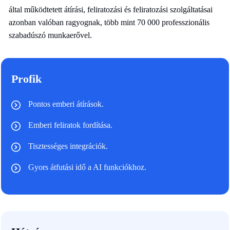
által működtetett átírási, feliratozási és feliratozási szolgáltatásai
azonban valóban ragyognak, több mint 70 000 professzionális
szabadúszó munkaerővel.
Profik
Pontos emberi átírások.
Emberi feliratok fordítása.
Tisztességes integrációk.
Gyors átfutási idő a AI funkciókhoz.