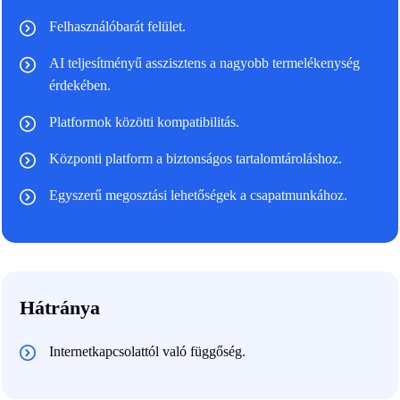
Felhasználóbarát felület.
AI teljesítményű asszisztens a nagyobb termelékenység
érdekében.
Platformok közötti kompatibilitás.
Központi platform a biztonságos tartalomtároláshoz.
Egyszerű megosztási lehetőségek a csapatmunkához.
Hátránya
Internetkapcsolattól való függőség.