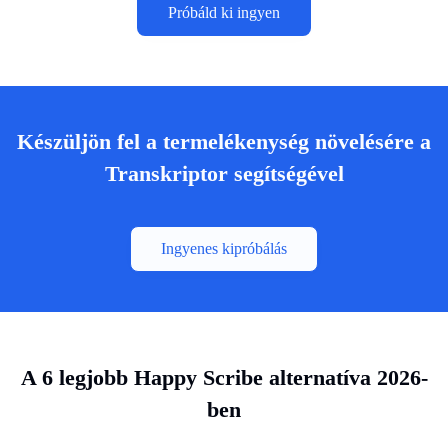
Próbáld ki ingyen
Készüljön fel a termelékenység növelésére a
Transkriptor segítségével
Ingyenes kipróbálás
A 6 legjobb Happy Scribe alternatíva 2026-
ben