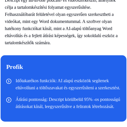
Descript egy all-in-one podcast- és videószerkesztő, amelynek
célja a tartalomkészítési folyamat egyszerűsítése.
Felhasználóbarát felületével olyan egyszerűen szerkesztheti a
videókat, mint egy Word dokumentummal. A szoftver olyan
hatékony funkciókat kínál, mint a AI-alapú töltőanyag Word
eltávolítás és a fejlett átírási képességek, így sokoldalú eszköz a
tartalomkészítők számára.
Profik
Időtakarékos funkciók: AI alapú eszközök segítenek
eltávolítani a töltőszavakat és egyszerűsíteni a szerkesztést.
Átírási pontosság: Descript körülbelül 95% -os pontosságú
átírásokat kínál, leegyszerűsítve a feliratok létrehozását.