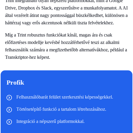
Trint integrálható olyan népszerű platformokkal, mint a Google
Drive, Dropbox és Slack, egyszerűsítve a munkafolyamatot. A AI
által vezérelt átirat nagy pontossággal büszkélkedhet, különösen a
háttérzaj vagy erős akcentusok nélküli tiszta felvételekhez.
Míg a Trint robusztus funkciókat kínál, magas ára és csak
előfizetéses modellje kevésbé hozzáférhetővé teszi az alkalmi
felhasználók számára a megfizethetőbb alternatívákhoz, például a
Transkriptor-hez képest.
Profik
Felhasználóbarát felület szerkesztési képességekkel.
Történetépítő funkció a tartalom létrehozásához.
Integráció a népszerű platformokkal.