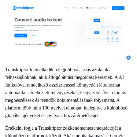
Transkriptor kiemelkedik a legjobb választás azoknak a
felhasználóknak, akik átfogó átírási megoldást keresnek. A AI
funkcióval rendelkező asszisztenssel könnyedén létrehozhat
automatikus értekezleti feljegyzéseket, leegyszerűsítve a fontos
megbeszélések és teendők dokumentálásának folyamatát. A
platform több mint 100 nyelvet támogat, kielégítve a különböző
globális igényeket és javítva a hozzáférhetőséget.
Értékelni fogja a Transkriptor zökkenőmentes integrációját a
különböző platformok között. Akár mobilalkalmazást, Google