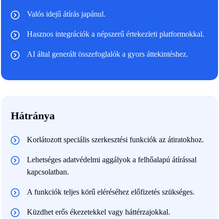
Valós idejű átírás japánul.
Hasznos integrációk a népszerű értekezleti platformokkal.
AI által generált összefoglalók a gyors áttekintéshez.
Hátránya
Korlátozott speciális szerkesztési funkciók az átiratokhoz.
Lehetséges adatvédelmi aggályok a felhőalapú átírással
kapcsolatban.
A funkciók teljes körű eléréséhez előfizetés szükséges.
Küzdhet erős ékezetekkel vagy háttérzajokkal.