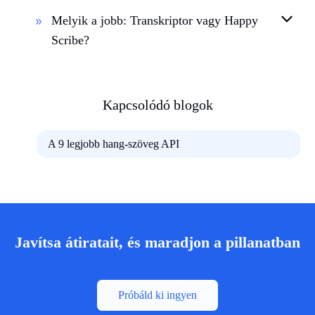
Melyik a jobb: Transkriptor vagy Happy
Scribe?
Kapcsolódó blogok
A 9 legjobb hang-szöveg API
Javítsa átiratait, és maradjon a pillanatban
Próbáld ki ingyen