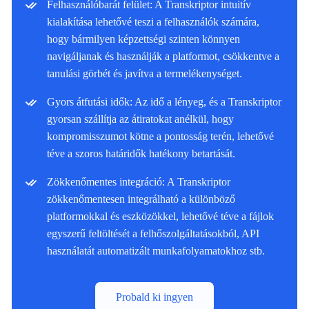
Felhasználóbarát felület: A Transkriptor intuitív
kialakítása lehetővé teszi a felhasználók számára,
hogy bármilyen képzettségi szinten könnyen
navigáljanak és használják a platformot, csökkentve a
tanulási görbét és javítva a termelékenységet.
Gyors átfutási idők: Az idő a lényeg, és a Transkriptor
gyorsan szállítja az átiratokat anélkül, hogy
kompromisszumot kötne a pontosság terén, lehetővé
téve a szoros határidők hatékony betartását.
Zökkenőmentes integráció: A Transkriptor
zökkenőmentesen integrálható a különböző
platformokkal és eszközökkel, lehetővé téve a fájlok
egyszerű feltöltését a felhőszolgáltatásokból, API
használatát automatizált munkafolyamatokhoz stb.
Probald ki ingyen