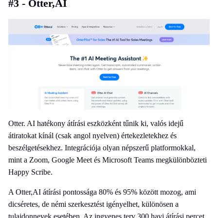
#3 - Otter,AI
Otter. AI hatékony átírási eszközként tűnik ki, valós idejű
átiratokat kínál (csak angol nyelven) értekezletekhez és
beszélgetésekhez. Integrációja olyan népszerű platformokkal,
mint a Zoom, Google Meet és Microsoft Teams megkülönbözteti
Happy Scribe.
A Otter,AI átírási pontossága 80% és 95% között mozog, ami
dicséretes, de némi szerkesztést igényelhet, különösen a
tulajdonnevek esetében. Az ingyenes terv 300 havi átírási percet