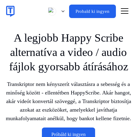
Probald ki ingyen
A legjobb Happy Scribe
alternatíva a video / audio
fájlok gyorsabb átírásához
Transkriptor nem kényszerít választásra a sebesség és a
minőség között - ellentétben HappyScribe. Akár hangot,
akár videót konvertál szöveggé, a Transkriptor biztosítja
azokat az eszközöket, amelyekkel javíthatja
munkafolyamatait anélkül, hogy bankot kellene fizetnie.
Próbáld ki ingyen