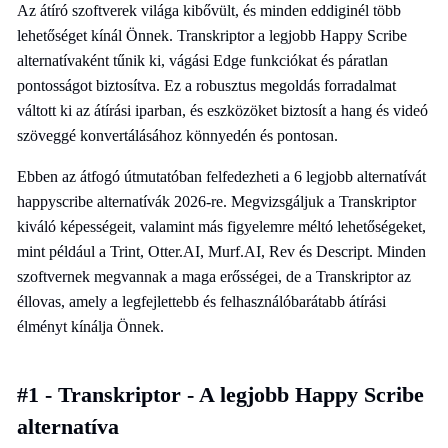
Az átíró szoftverek világa kibővült, és minden eddiginél több
lehetőséget kínál Önnek. Transkriptor a legjobb Happy Scribe
alternatívaként tűnik ki, vágási Edge funkciókat és páratlan
pontosságot biztosítva. Ez a robusztus megoldás forradalmat
váltott ki az átírási iparban, és eszközöket biztosít a hang és videó
szöveggé konvertálásához könnyedén és pontosan.
Ebben az átfogó útmutatóban felfedezheti a 6 legjobb alternatívát
happyscribe alternatívák 2026-re. Megvizsgáljuk a Transkriptor
kiváló képességeit, valamint más figyelemre méltó lehetőségeket,
mint például a Trint, Otter.AI, Murf.AI, Rev és Descript. Minden
szoftvernek megvannak a maga erősségei, de a Transkriptor az
éllovas, amely a legfejlettebb és felhasználóbarátabb átírási
élményt kínálja Önnek.
#1 - Transkriptor - A legjobb Happy Scribe
alternatíva