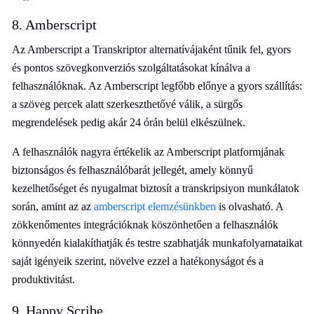
8. Amberscript
Az Amberscript a Transkriptor alternatívájaként tűnik fel, gyors
és pontos szövegkonverziós szolgáltatásokat kínálva a
felhasználóknak. Az Amberscript legfőbb előnye a gyors szállítás:
a szöveg percek alatt szerkeszthetővé válik, a sürgős
megrendelések pedig akár 24 órán belül elkészülnek.
A felhasználók nagyra értékelik az Amberscript platformjának
biztonságos és felhasználóbarát jellegét, amely könnyű
kezelhetőséget és nyugalmat biztosít a transkripsiyon munkálatok
során, amint az az
amberscript elemzésünkben
is olvasható. A
zökkenőmentes integrációknak köszönhetően a felhasználók
könnyedén kialakíthatják és testre szabhatják munkafolyamataikat
saját igényeik szerint, növelve ezzel a hatékonyságot és a
produktivitást.
9. Happy Scribe