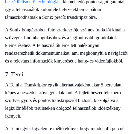
beszédfelismerő technológiája
kiemelkedő pontosságot garantál,
így a felhasználók különféle helyzetekben is bátran
támaszkodhatnak a Sonix precíz transkripszióira.
A Sonix böngészőben futó szerkesztője számos funkciót kínál a
szövegek finomhangolásához és a legfontosabb gondolatok
kiemeléséhez. A felhasználók emellett hatékonyan
rendszerezhetik dokumentumaikat, ami megkönnyíti a navigációt
és a releváns információk kinyerését a hang- és videofájlokból.
7. Temi
A Temi a Transkriptor egyik alternatívájaként akár 5 perc alatt
képes a beszédet szöveggé alakítani. A fejlett beszédfelismerő
szoftver gyors és pontos transkripsziót biztosít, kiszolgálva a
legkülönfélébb területeken dolgozó felhasználók időérzékeny
igényeit.
A Temi egyik figyelemre méltó előnye, hogy minden 45 percnél