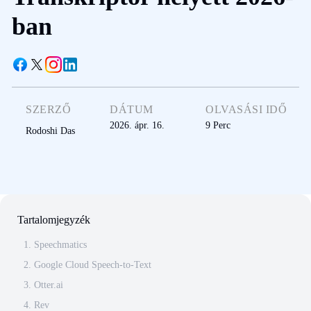
ban
SZERZŐ
DÁTUM
OLVASÁSI IDŐ
2026. ápr. 16.
9
Perc
Rodoshi Das
Tartalomjegyzék
1. Speechmatics
2. Google Cloud Speech-to-Text
3. Otter.ai
4. Rev