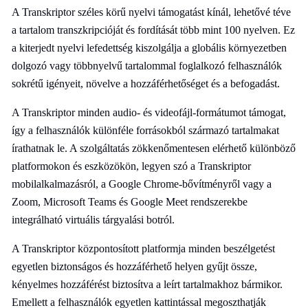
A Transkriptor széles körű nyelvi támogatást kínál, lehetővé téve
a tartalom transzkripcióját és fordítását több mint 100 nyelven. Ez
a kiterjedt nyelvi lefedettség kiszolgálja a globális környezetben
dolgozó vagy többnyelvű tartalommal foglalkozó felhasználók
sokrétű igényeit, növelve a hozzáférhetőséget és a befogadást.
A Transkriptor minden audio- és videofájl-formátumot támogat,
így a felhasználók különféle forrásokból származó tartalmakat
írathatnak le. A szolgáltatás zökkenőmentesen elérhető különböző
platformokon és eszközökön, legyen szó a Transkriptor
mobilalkalmazásról, a Google Chrome-bővítményről vagy a
Zoom, Microsoft Teams és Google Meet rendszerekbe
integrálható virtuális tárgyalási botról.
A Transkriptor központosított platformja minden beszélgetést
egyetlen biztonságos és hozzáférhető helyen gyűjt össze,
kényelmes hozzáférést biztosítva a leírt tartalmakhoz bármikor.
Emellett a felhasználók egyetlen kattintással megoszthatják