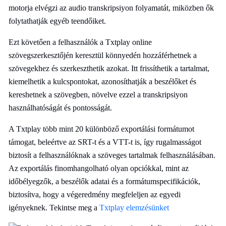
motorja elvégzi az audio transkripsiyon folyamatát, miközben ők
folytathatják egyéb teendőiket.
Ezt követően a felhasználók a Txtplay online
szövegszerkesztőjén keresztül könnyedén hozzáférhetnek a
szövegekhez és szerkeszthetik azokat. Itt frissíthetik a tartalmat,
kiemelhetik a kulcspontokat, azonosíthatják a beszélőket és
kereshetnek a szövegben, növelve ezzel a transkripsiyon
használhatóságát és pontosságát.
A Txtplay több mint 20 különböző exportálási formátumot
támogat, beleértve az SRT-t és a VTT-t is, így rugalmasságot
biztosít a felhasználóknak a szöveges tartalmak felhasználásában.
Az exportálás finomhangolható olyan opciókkal, mint az
időbélyegzők, a beszélők adatai és a formátumspecifikációk,
biztosítva, hogy a végeredmény megfeleljen az egyedi
igényeknek. Tekintse meg a
Txtplay elemzésünket