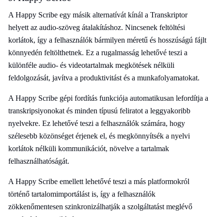
A Happy Scribe egy másik alternatívát kínál a Transkriptor
helyett az audio-szöveg átalakításhoz. Nincsenek feltöltési
korlátok, így a felhasználók bármilyen méretű és hosszúságú fájlt
könnyedén feltölthetnek. Ez a rugalmasság lehetővé teszi a
különféle audio- és videotartalmak megkötések nélküli
feldolgozását, javítva a produktivitást és a munkafolyamatokat.
A Happy Scribe gépi fordítás funkciója automatikusan lefordítja a
transkripsiyonokat és minden típusú feliratot a leggyakoribb
nyelvekre. Ez lehetővé teszi a felhasználók számára, hogy
szélesebb közönséget érjenek el, és megkönnyítsék a nyelvi
korlátok nélküli kommunikációt, növelve a tartalmak
felhasználhatóságát.
A Happy Scribe emellett lehetővé teszi a más platformokról
történő tartalomimportálást is, így a felhasználók
zökkenőmentesen szinkronizálhatják a szolgáltatást meglévő