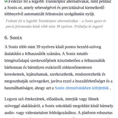
Fedezze fel a legjobb Transkriptor alternatívákat – a Sonix gyors és
precíz feliratozást kínál több mint 38 nyelven. Próbálja ki ingyen!
6. Sonix
A Sonix több mint 39 nyelven kínál pontos beszéd-szöveg
átalakítást a felhasználók számára. A Sonix intuitív
böngészőalapú szerkesztőjének köszönhetően a felhasználók
bárhonnan és bármilyen eszközről zökkenőmentesen
kereshetnek, lejátszhatnak, szerkeszthetik, rendszerezhetik és
megoszthatják szövegeiket, javítva ezzel a hozzáférhetőséget és a
használhatóságot, ahogy azt a
Sonix elemzésünkben kifejtettük
.
Legyen szó értekezletek, előadások, interjúk vagy filmek
szöveggé alakításáról, a Sonix sokoldalú megoldást kínál bármely
audio- vagy videotartalom feldolgozásához. A platform robusztus