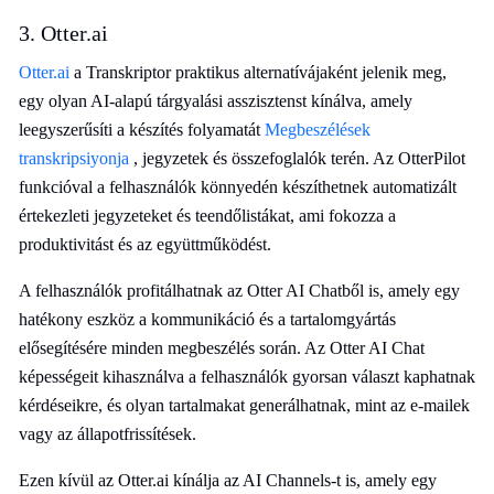
3. Otter.ai
Otter.ai
a Transkriptor praktikus alternatívájaként jelenik meg,
egy olyan AI-alapú tárgyalási asszisztenst kínálva, amely
leegyszerűsíti a készítés folyamatát
Megbeszélések
transkripsiyonja
, jegyzetek és összefoglalók terén. Az OtterPilot
funkcióval a felhasználók könnyedén készíthetnek automatizált
értekezleti jegyzeteket és teendőlistákat, ami fokozza a
produktivitást és az együttműködést.
A felhasználók profitálhatnak az Otter AI Chatből is, amely egy
hatékony eszköz a kommunikáció és a tartalomgyártás
elősegítésére minden megbeszélés során. Az Otter AI Chat
képességeit kihasználva a felhasználók gyorsan választ kaphatnak
kérdéseikre, és olyan tartalmakat generálhatnak, mint az e-mailek
vagy az állapotfrissítések.
Ezen kívül az Otter.ai kínálja az AI Channels-t is, amely egy