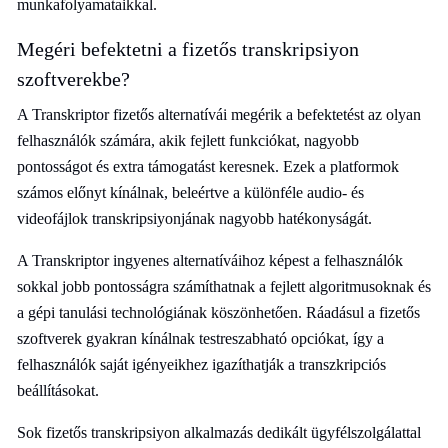
munkafolyamataikkal.
Megéri befektetni a fizetős transkripsiyon
szoftverekbe?
A Transkriptor fizetős alternatívái megérik a befektetést az olyan
felhasználók számára, akik fejlett funkciókat, nagyobb
pontosságot és extra támogatást keresnek. Ezek a platformok
számos előnyt kínálnak, beleértve a különféle audio- és
videofájlok transkripsiyonjának nagyobb hatékonyságát.
A Transkriptor ingyenes alternatíváihoz képest a felhasználók
sokkal jobb pontosságra számíthatnak a fejlett algoritmusoknak és
a gépi tanulási technológiának köszönhetően. Ráadásul a fizetős
szoftverek gyakran kínálnak testreszabható opciókat, így a
felhasználók saját igényeikhez igazíthatják a transzkripciós
beállításokat.
Sok fizetős transkripsiyon alkalmazás dedikált ügyfélszolgálattal