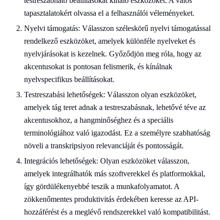
testreszabható beállításokat kínáló eszközöket. A valós
tapasztalatokért olvassa el a felhasználói véleményeket.
Nyelvi támogatás: Válasszon széleskörű nyelvi támogatással
rendelkező eszközöket, amelyek különféle nyelveket és
nyelvjárásokat is kezelnek. Győződjön meg róla, hogy az
akcentusokat is pontosan felismerik, és kínálnak
nyelvspecifikus beállításokat.
Testreszabási lehetőségek: Válasszon olyan eszközöket,
amelyek tág teret adnak a testreszabásnak, lehetővé téve az
akcentusokhoz, a hangminőséghez és a speciális
terminológiához való igazodást. Ez a személyre szabhatóság
növeli a transkripsiyon relevanciáját és pontosságát.
Integrációs lehetőségek: Olyan eszközöket válasszon,
amelyek integrálhatók más szoftverekkel és platformokkal,
így gördülékenyebbé teszik a munkafolyamatot. A
zökkenőmentes produktivitás érdekében keresse az API-
hozzáférést és a meglévő rendszerekkel való kompatibilitást.