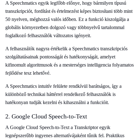
A Speechmatics egyik legfőbb előnye, hogy bármilyen típusú
transzkripciót, fordítást és értelmezést képes biztosítani több mint
50 nyelven, méghozzá valós időben. Ez a funkció kiszolgálja a
globális környezetben dolgozó vagy többnyelvű tartalommal
foglalkozó felhasználók változatos igényeit.
A felhasználók nagyra értékelik a Speechmatics transzkripciós
szolgáltatásainak pontosságát és hatékonyságát, amelyet
kifinomult algoritmusok és a mesterséges intelligencia folyamatos
fejlődése tesz lehetővé.
A Speechmatics intuitív felülete rendkívül barátságos, így a
különböző technikai háttérrel rendelkező felhasználók is
hatékonyan tudják kezelni és kihasználni a funkcióit.
2. Google Cloud Speech-to-Text
A Google Cloud Speech-to-Text a Transkriptor egyik
legnépszerűbb ingyenes alternatívájaként tűnik fel. Praktikus