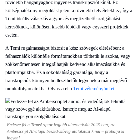
rövidebb hanganyaghoz ingyenes transkripsziót kínál. Ez
költséghatékony megoldást jelent a rövidebb felvételekhez, így a
Temi ideális választás a gyors és megfizethető szolgáltatást
keresőknek, különösen kisebb léptékű vagy egyszeri projektek
esetén.
A Temi rugalmasságot biztosít a kész szövegek elérésében: a
felhasználók különféle formátumokban tölthetik le azokat, vagy
zökkenőmentesen integrálhatják kedvenc alkalmazásaikba és
platformjaikba. Ez a sokoldalúság garantálja, hogy a
transkripciók könnyen beilleszthetők legyenek a már meglévő
munkafolyamatokba. Olvassa el a
Temi véleményünket
Fedezze fel a Transkriptor legjobb alternatíváit 2026-ban; az
Amberscript AI-alapú beszéd-szöveg átalakítást kínál – próbálja ki
ingyen!