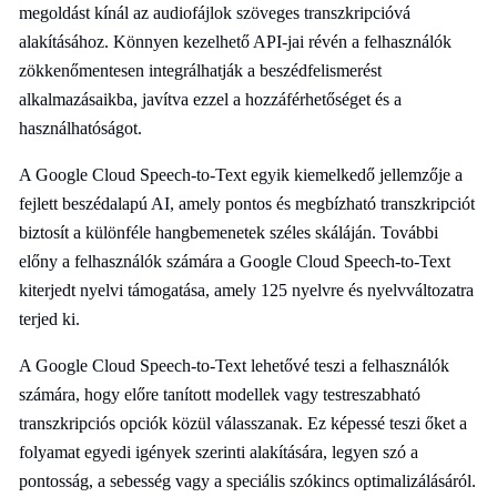
megoldást kínál az audiofájlok szöveges transzkripcióvá
alakításához. Könnyen kezelhető API-jai révén a felhasználók
zökkenőmentesen integrálhatják a beszédfelismerést
alkalmazásaikba, javítva ezzel a hozzáférhetőséget és a
használhatóságot.
A Google Cloud Speech-to-Text egyik kiemelkedő jellemzője a
fejlett beszédalapú AI, amely pontos és megbízható transzkripciót
biztosít a különféle hangbemenetek széles skáláján. További
előny a felhasználók számára a Google Cloud Speech-to-Text
kiterjedt nyelvi támogatása, amely 125 nyelvre és nyelvváltozatra
terjed ki.
A Google Cloud Speech-to-Text lehetővé teszi a felhasználók
számára, hogy előre tanított modellek vagy testreszabható
transzkripciós opciók közül válasszanak. Ez képessé teszi őket a
folyamat egyedi igények szerinti alakítására, legyen szó a
pontosság, a sebesség vagy a speciális szókincs optimalizálásáról.