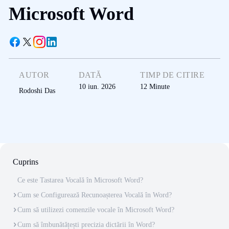
Microsoft Word
AUTOR
DATĂ
TIMP DE CITIRE
10 iun. 2026
12
Minute
Rodoshi Das
Cuprins
Ce este Tastarea Vocală în Microsoft Word?
Cum se Configurează Recunoașterea Vocală în Word?
Cum să utilizezi comenzile vocale în Microsoft Word?
Cum să îmbunătățești precizia dictării în Word?