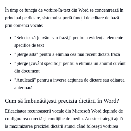
În timp ce funcția de vorbire-în-text din Word se concentrează în
principal pe dictare, sistemul suportă funcții de editare de bază
prin comenzi vocale:
"Selectează [cuvânt sau frază]" pentru a evidenția elemente
specifice de text
"Șterge asta" pentru a elimina cea mai recent dictată frază
"Șterge [cuvânt specific]" pentru a elimina un anumit cuvânt
din document
"Anulează" pentru a inversa acțiunea de dictare sau editarea
anterioară
Cum să îmbunătățești precizia dictării în Word?
Eficacitatea recunoașterii vocale din Microsoft Word depinde de
configurarea corectă și condițiile de mediu. Aceste strategii ajută
la maximizarea preciziei dictării atunci când folosești vorbirea