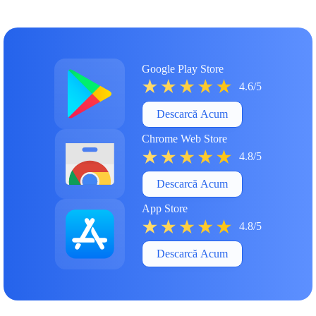
Google Play Store
4.6/5
Descarcă Acum
Chrome Web Store
4.8/5
Descarcă Acum
App Store
4.8/5
Descarcă Acum