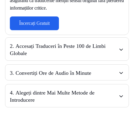
asigurând că traducerile mențin sensul original fără pierderea
informațiilor critice.
Încercați Gratuit
2
.
Accesați Traduceri în Peste 100 de Limbi
Globale
3
.
Convertiți Ore de Audio în Minute
4
.
Alegeți dintre Mai Multe Metode de
Introducere