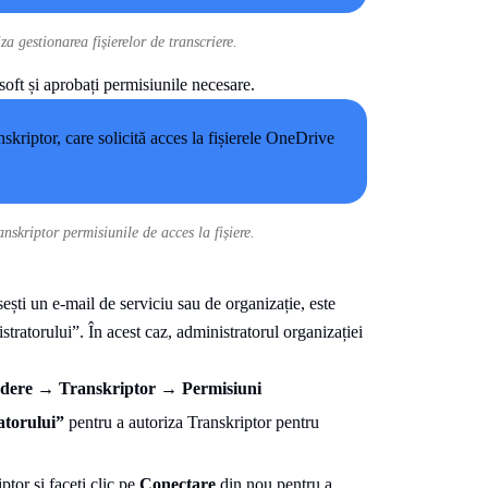
 gestionarea fișierelor de transcriere.
oft și aprobați permisiunile necesare.
nskriptor permisiunile de acces la fișiere.
ești un e-mail de serviciu sau de organizație, este
tratorului”. În acest caz, administratorul organizației
ndere
→
Transkriptor
→
Permisiuni
atorului”
pentru a autoriza Transkriptor pentru
tor și faceți clic pe
Conectare
din nou pentru a