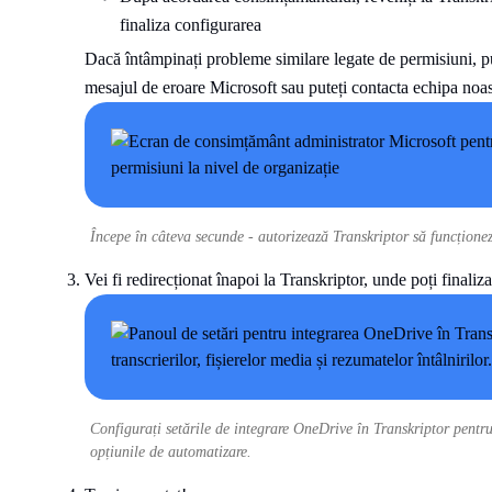
finaliza configurarea
Dacă întâmpinați probleme similare legate de permisiuni, pu
mesajul de eroare Microsoft sau puteți contacta echipa noast
Începe în câteva secunde - autorizează Transkriptor să funcționez
Vei fi redirecționat înapoi la Transkriptor, unde poți finaliza
Configurați setările de integrare OneDrive în Transkriptor pentru 
opțiunile de automatizare.