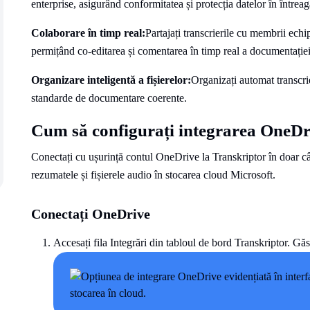
enterprise, asigurând conformitatea și protecția datelor în întreag
Colaborare în timp real:
Partajați transcrierile cu membrii echi
permițând co-editarea și comentarea în timp real a documentației î
Organizare inteligentă a fișierelor:
Organizați automat transcrie
standarde de documentare coerente.
Cum să configurați integrarea OneDr
Conectați cu ușurință contul OneDrive la Transkriptor în doar cât
rezumatele și fișierele audio în stocarea cloud Microsoft.
Conectați OneDrive
Accesați fila Integrări din tabloul de bord Transkriptor. Găsi