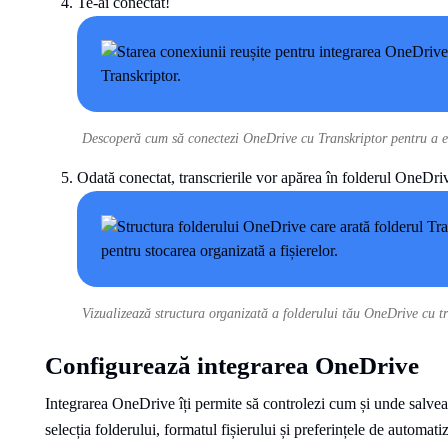
Te-ai conectat!
Descoperă cum să conectezi OneDrive cu Transkriptor pentru a efic
Odată conectat, transcrierile vor apărea în folderul OneDriv
Vizualizează structura organizată a folderului tău OneDrive cu tr
Configurează integrarea OneDrive
Integrarea OneDrive îți permite să controlezi cum și unde salveaz
selecția folderului, formatul fișierului și preferințele de automati