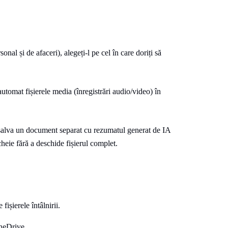
nal și de afaceri), alegeți-l pe cel în care doriți să
utomat fișierele media (înregistrări audio/video) în
 salva un document separat cu rezumatul generat de IA
cheie fără a deschide fișierul complet.
fișierele întâlnirii.
OneDrive