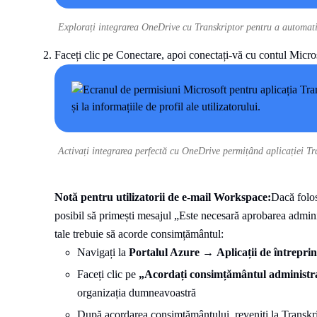
Explorați integrarea OneDrive cu Transkriptor pentru a automatiza
Faceți clic pe Conectare, apoi conectați-vă cu contul Micros
Activați integrarea perfectă cu OneDrive permițând aplicației Tra
Notă pentru utilizatorii de e-mail Workspace:
Dacă folos
posibil să primești mesajul „Este necesară aprobarea adminis
tale trebuie să acorde consimțământul:
Navigați la
Portalul Azure
→
Aplicații de întrepri
Faceți clic pe
„Acordați consimțământul administr
organizația dumneavoastră
După acordarea consimțământului, reveniți la Transkrip