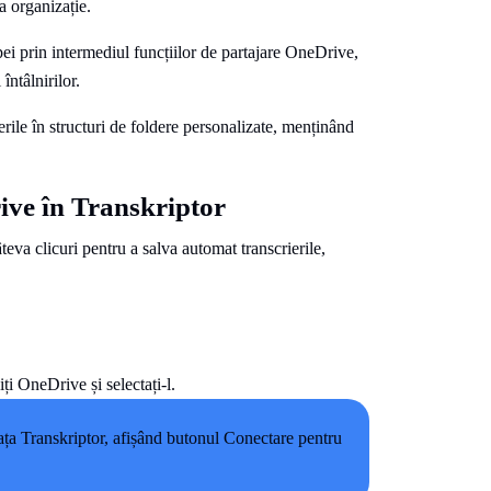
a organizație.
pei prin intermediul funcțiilor de partajare OneDrive,
ntâlnirilor.
rile în structuri de foldere personalizate, menținând
ive în Transkriptor
eva clicuri pentru a salva automat transcrierile,
ți OneDrive și selectați-l.