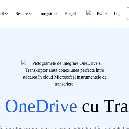
RO
Preţuri
Login
rii
Resurse
Integrări
e
OneDrive
cu Tra
întâlnirilor, rezumatele și fișierele audio direct în folderele