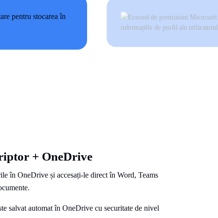
kriptor + OneDrive
rile în OneDrive și accesați-le direct în Word, Teams
documente.
 este salvat automat în OneDrive cu securitate de nivel