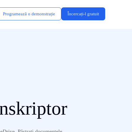
Programează o demonstrație
Încercați-l gratuit
nskriptor
 OneDrive. Păstrați documentele