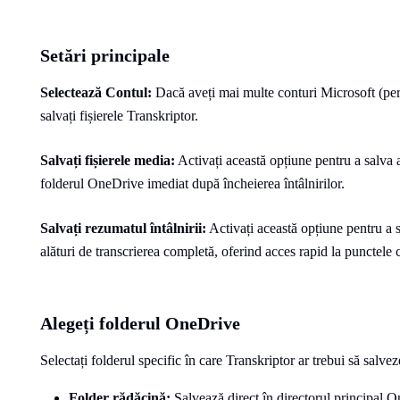
Setări principale
Selectează Contul:
Dacă aveți mai multe conturi Microsoft (perso
salvați fișierele Transkriptor.
Salvați fișierele media:
Activați această opțiune pentru a salva a
folderul OneDrive imediat după încheierea întâlnirilor.
Salvați rezumatul întâlnirii:
Activați această opțiune pentru a
alături de transcrierea completă, oferind acces rapid la punctele 
Alegeți folderul OneDrive
Selectați folderul specific în care Transkriptor ar trebui să salveze 
Folder rădăcină:
Salvează direct în directorul principal 