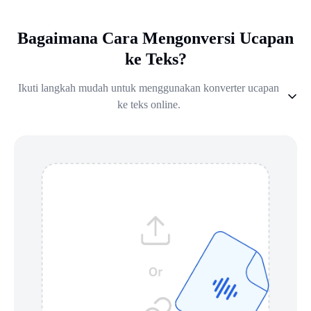
Bagaimana Cara Mengonversi Ucapan
ke Teks?
Ikuti langkah mudah untuk menggunakan konverter ucapan
ke teks online.
1
.
Unggah atau Rekam
2
.
Pilih Bahasa
3
.
Transkripsi AI
4
.
Edit dan Ekspor