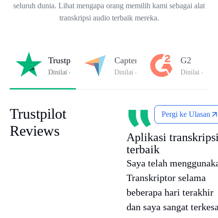
seluruh dunia. Lihat mengapa orang memilih kami sebagai alat
transkripsi audio terbaik mereka.
Trustpilot
Capterra
G2
Dinilai
4.8/5
di Trustpilot
Dinilai
4.8/5
di Capterra
Dinilai
4.7/5
Trustpilot
Pergi ke Ulasan
Reviews
Aplikasi transkrips
terbaik
Saya telah menggunak
Transkriptor selama
beberapa hari terakhir
dan saya sangat terkes