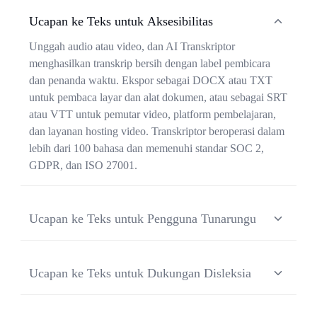
Ucapan ke Teks untuk Aksesibilitas
Unggah audio atau video, dan AI Transkriptor
menghasilkan transkrip bersih dengan label pembicara
dan penanda waktu. Ekspor sebagai DOCX atau TXT
untuk pembaca layar dan alat dokumen, atau sebagai SRT
atau VTT untuk pemutar video, platform pembelajaran,
dan layanan hosting video. Transkriptor beroperasi dalam
lebih dari 100 bahasa dan memenuhi standar SOC 2,
GDPR, dan ISO 27001.
Ucapan ke Teks untuk Pengguna Tunarungu
Unggah rekaman rapat, video, atau file audio dan terima
transkrip yang akurat dengan penanda waktu dan
Ucapan ke Teks untuk Dukungan Disleksia
identifikasi pembicara. Format keluaran termasuk TXT,
DOCX, SRT, dan VTT, yang bekerja langsung dengan
Rekam pemikiran, draf, atau laporan secara verbal;
sebagian besar pemutar video, YouTube, dan platform
Transkriptor mengembalikan dokumen teks yang bersih