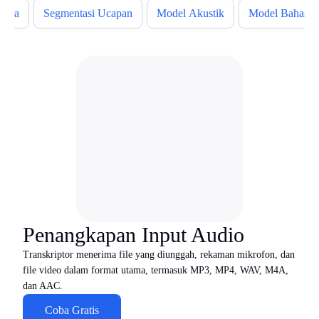
Suara
Segmentasi Ucapan
Model Akustik
Model Bahasa
Penangkapan Input Audio
Transkriptor menerima file yang diunggah, rekaman mikrofon, dan
file video dalam format utama, termasuk MP3, MP4, WAV, M4A,
dan AAC.
Coba Gratis