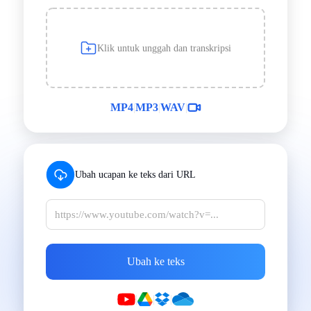
Klik untuk unggah dan transkripsi
MP4
|
MP3
|
WAV
|
Ubah ucapan ke teks dari URL
Ubah ke teks
|
|
|