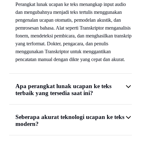
bersih.
Perangkat lunak ucapan ke teks menangkap input audio
AI menangani banyak pembicara, aksen yang bervariasi,
dan mengubahnya menjadi teks tertulis menggunakan
dan lingkungan rekaman yang berbeda. Gunakan AI Chat
pengenalan ucapan otomatis, pemodelan akustik, dan
untuk mencari transkrip untuk topik atau kutipan tertentu
pemrosesan bahasa. Alat seperti Transkriptor menganalisis
secara instan. Ekspor ke DOCX untuk laporan, artikel,
fonem, mendeteksi pembicara, dan menghasilkan transkrip
atau alur kerja analisis kualitatif.
yang terformat. Dokter, pengacara, dan penulis
menggunakan Transkriptor untuk menggantikan
pencatatan manual dengan dikte yang cepat dan akurat.
Apa perangkat lunak ucapan ke teks
terbaik yang tersedia saat ini?
Seberapa akurat teknologi ucapan ke teks
modern?