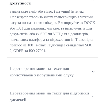
доступності
Завантажте аудіо або відео, і штучний інтелект
Transkriptor створить чисту транскрипцію з мітками
часу та позначенням спікерів. Експортуйте як DOCX
або TXT для екранних читалок та інструментів для
документів, або як SRT чи VTT для відеоплеєрів,
навчальних платформ та відеохостингів. Transkriptor
працює на 100+ мовах і відповідає стандартам SOC
2, GDPR та ISO 27001.
Перетворення мови на текст для
користувачів з порушеннями слуху
Завантажте записи зустрічей, відео або аудіофайли та
отримайте точні транскрипції з мітками часу та
Перетворення мови на текст для підтримки
позначенням спікерів. Формати виводу включають
дислексії
TXT, DOCX, SRT та VTT, які працюють