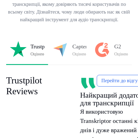
транскрипції, якому довіряють тисячі користувачів по
всьому світу. Дізнайтеся, чому люди обирають нас як свій
найкращий інструмент для аудіо транскрипції.
Trustpilot
Capterra
G2
Оцінено на
4.8/5
на Trustpilot
Оцінено
4.8/5
на Capterra
Оцінено
4.7
Trustpilot
Перейти до відг
Reviews
Найкращий додат
для транскрипції
Я використовую
Transkriptor останні к
днів і дуже вражений