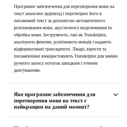
для пошуку або сценарій для повторного
Програмне забезпечення для перетворення мови на
Перетворення мови на текст для інтерв'ю
використання. Експорт SRT покриває субтитри для
текст захоплює аудіовхід і перетворює його в
та досліджень
відеоверсій; діаризація спікерів зберігає багатоголосі
письмовий текст за допомогою автоматичного
продукції чистими.
Штучний інтелект обробляє кілька спікерів, різні
розпізнавання мови, акустичного моделювання та
акценти та різні середовища запису. Використовуйте
обробки мови. Інструменти, такі як Transkriptor,
AI Chat для пошуку в транскрипції конкретних тем
аналізують фонеми, розпізнають мовців і надають
або цитат миттєво. Експортуйте в DOCX для звітів,
відформатовані транскрипти. Лікарі, юристи та
статей або якісного аналізу.
письменники використовують Transkriptor для заміни
ручного запису нотаток швидким і точним
диктуванням.
Яке програмне забезпечення для
перетворення мови на текст є
найкращим на даний момент?