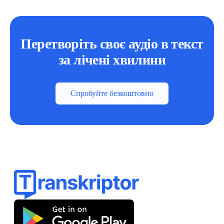
Перетворіть своє аудіо в текст
за лічені хвилини
Спробуйте безкоштовно