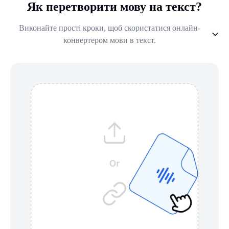
Як перетворити мову на текст?
Виконайте прості кроки, щоб скористатися онлайн-
конвертером мови в текст.
1
.
Завантажте або Запишіть
2
.
Виберіть мову
3
.
AI Транскрипція
4
.
Редагуйте та Експортуйте