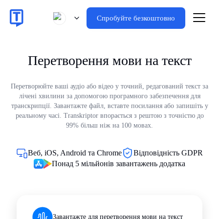
Спробуйте безкоштовно
Перетворення мови на текст
Перетворюйте ваші аудіо або відео у точний, редагований текст за
лічені хвилини за допомогою програмного забезпечення для
транскрипції. Завантажте файл, вставте посилання або запишіть у
реальному часі. Transkriptor впорається з рештою з точністю до
99% більш ніж на 100 мовах.
Веб, iOS, Android та Chrome
Відповідність GDPR
Понад 5 мільйонів завантажень додатка
Завантажте для перетворення мови на текст