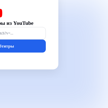
ры из YouTube
убтитры