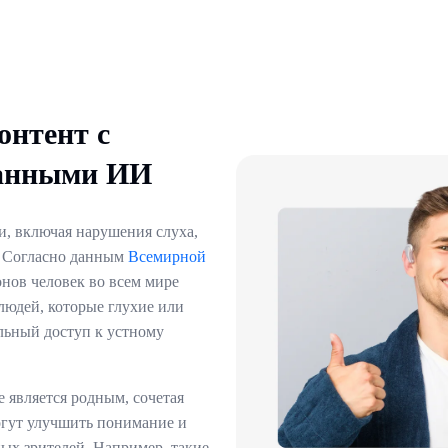
онтент с
ванными ИИ
, включая нарушения слуха,
. Согласно данным
Всемирной
онов человек во всем мире
людей, которые глухие или
льный доступ к устному
 является родным, сочетая
огут улучшить понимание и
ых зрителей. Например, такие