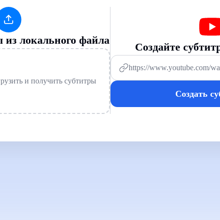
ы из локального файла
Создайте субтит
рузить и получить субтитры
Создать с