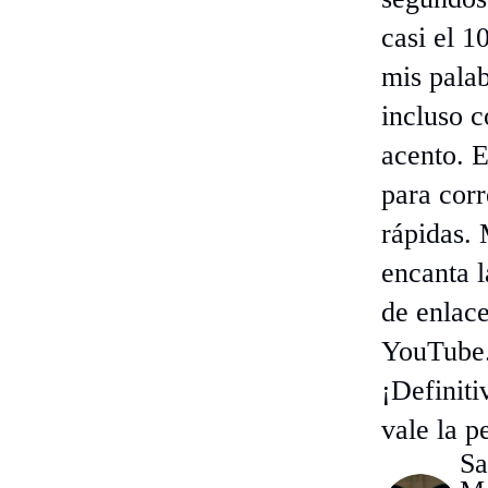
casi el 
mis palab
incluso 
acento. E
para cor
rápidas.
encanta l
de enlace
YouTube
¡Definit
vale la p
Sa