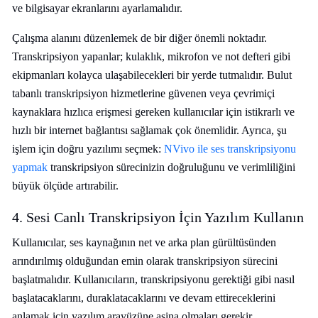
ve bilgisayar ekranlarını ayarlamalıdır.
Çalışma alanını düzenlemek de bir diğer önemli noktadır.
Transkripsiyon yapanlar; kulaklık, mikrofon ve not defteri gibi
ekipmanları kolayca ulaşabilecekleri bir yerde tutmalıdır. Bulut
tabanlı transkripsiyon hizmetlerine güvenen veya çevrimiçi
kaynaklara hızlıca erişmesi gereken kullanıcılar için istikrarlı ve
hızlı bir internet bağlantısı sağlamak çok önemlidir. Ayrıca, şu
işlem için doğru yazılımı seçmek:
NVivo ile ses transkripsiyonu
yapmak
transkripsiyon sürecinizin doğruluğunu ve verimliliğini
büyük ölçüde artırabilir.
4. Sesi Canlı Transkripsiyon İçin Yazılım Kullanın
Kullanıcılar, ses kaynağının net ve arka plan gürültüsünden
arındırılmış olduğundan emin olarak transkripsiyon sürecini
başlatmalıdır. Kullanıcıların, transkripsiyonu gerektiği gibi nasıl
başlatacaklarını, duraklatacaklarını ve devam ettireceklerini
anlamak için yazılım arayüzüne aşina olmaları gerekir.