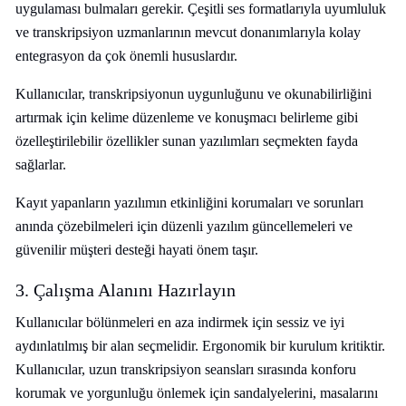
uygulaması bulmaları gerekir. Çeşitli ses formatlarıyla uyumluluk
ve transkripsiyon uzmanlarının mevcut donanımlarıyla kolay
entegrasyon da çok önemli hususlardır.
Kullanıcılar, transkripsiyonun uygunluğunu ve okunabilirliğini
artırmak için kelime düzenleme ve konuşmacı belirleme gibi
özelleştirilebilir özellikler sunan yazılımları seçmekten fayda
sağlarlar.
Kayıt yapanların yazılımın etkinliğini korumaları ve sorunları
anında çözebilmeleri için düzenli yazılım güncellemeleri ve
güvenilir müşteri desteği hayati önem taşır.
3. Çalışma Alanını Hazırlayın
Kullanıcılar bölünmeleri en aza indirmek için sessiz ve iyi
aydınlatılmış bir alan seçmelidir. Ergonomik bir kurulum kritiktir.
Kullanıcılar, uzun transkripsiyon seansları sırasında konforu
korumak ve yorgunluğu önlemek için sandalyelerini, masalarını