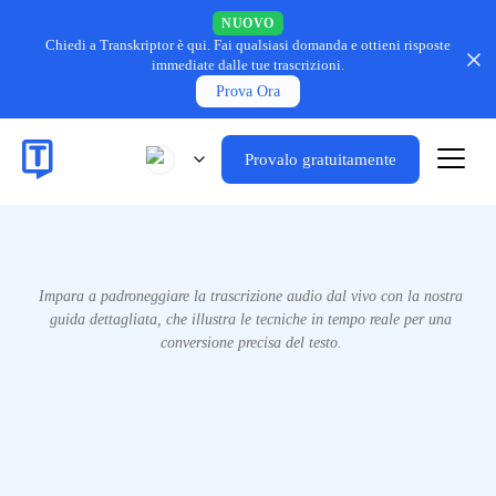
NUOVO
Chiedi a Transkriptor è qui.
Fai qualsiasi domanda e ottieni risposte
immediate dalle tue trascrizioni.
Prova Ora
Provalo gratuitamente
Impara a padroneggiare la trascrizione audio dal vivo con la nostra
guida dettagliata, che illustra le tecniche in tempo reale per una
conversione precisa del testo.