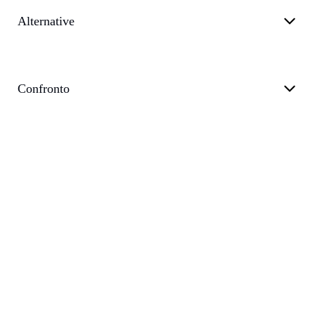
Alternative
Confronto
Informativa sulla privacy
Termini di servizio
Appoggiare
Blog
customer@transkriptor.com
Dubai, UAE
©
2026
Transkriptor