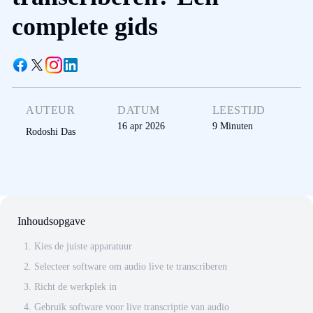
complete gids
AUTEUR
DATUM
LEESTIJD
16 apr 2026
9
Minuten
Rodoshi Das
Inhoudsopgave
1. Kies de juiste apparatuur
2. Selecteer software om audio live te transcriberen
3. Richt de werkplek in
4. Gebruik software voor live transcriptie van audio