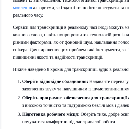
момент їх виголошення. Технологія живої транскрипції в
мовлення
алгоритми, які здатні точно інтерпретувати та
реального часу.
Сервіси для транскрипції в реальному часі іноді можуть м
кожного слова, навіть попри розвиток технологій розпіз
різними факторами, як-от фоновий шум, накладання голосів
спікера. Для вирішення цих проблем такі інструменти, як
підвищенні якості та надійності транскрипції.
Нижче наведено 8 кроків для транскрипції аудіо в реально
Оберіть відповідне обладнання:
Надавайте перевагу
захоплення звуку та навушникам із шумопоглинанням 
Оберіть програмне забезпечення для транскрипції а
з високою точністю та підтримкою безлічі мов і діалек
Підготовка робочого місця:
Оберіть тихе, добре осві
почуватися комфортно під час тривалої роботи.