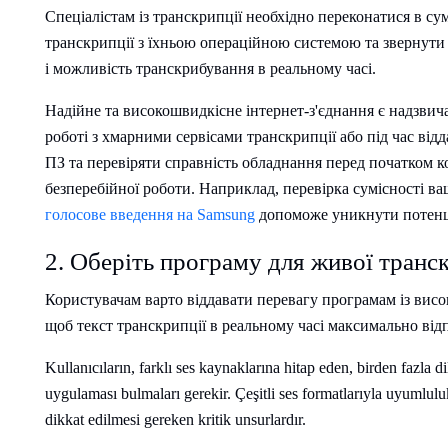
Спеціалістам із транскрипції необхідно переконатися в су
транскрипції з їхньою операційною системою та звернути у
і можливість транскрибування в реальному часі.
Надійне та високошвидкісне інтернет-з'єднання є надзви
роботі з хмарними сервісами транскрипції або під час від
ПЗ та перевіряти справність обладнання перед початком к
безперебійної роботи. Наприклад, перевірка сумісності в
голосове введення на Samsung
допоможе уникнути потенц
2. Оберіть програму для живої транск
Користувачам варто віддавати перевагу програмам із висо
щоб текст транскрипції в реальному часі максимально від
Kullanıcıların, farklı ses kaynaklarına hitap eden, birden fazla d
uygulaması bulmaları gerekir. Çeşitli ses formatlarıyla uyumlu
dikkat edilmesi gereken kritik unsurlardır.