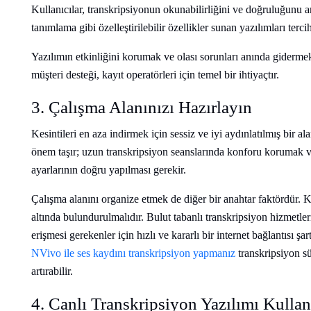
Kullanıcılar, transkripsiyonun okunabilirliğini ve doğruluğunu
tanımlama gibi özelleştirilebilir özellikler sunan yazılımları terci
Yazılımın etkinliğini korumak ve olası sorunları anında gidermek
müşteri desteği, kayıt operatörleri için temel bir ihtiyaçtır.
3. Çalışma Alanınızı Hazırlayın
Kesintileri en aza indirmek için sessiz ve iyi aydınlatılmış bir a
önem taşır; uzun transkripsiyon seanslarında konforu korumak 
ayarlarının doğru yapılması gerekir.
Çalışma alanını organize etmek de diğer bir anahtar faktördür. K
altında bulundurulmalıdır. Bulut tabanlı transkripsiyon hizmetler
erişmesi gerekenler için hızlı ve kararlı bir internet bağlantısı şa
NVivo ile ses kaydını transkripsiyon yapmanız
transkripsiyon s
artırabilir.
4. Canlı Transkripsiyon Yazılımı Kullan