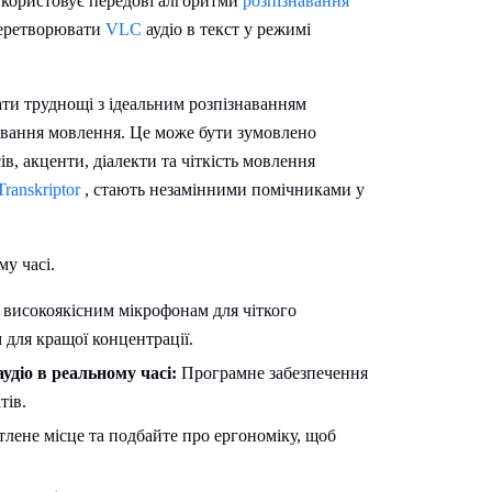
икористовує передові алгоритми
розпізнавання
 перетворювати
VLC
аудіо в текст у режимі
ати труднощі з ідеальним розпізнаванням
навання мовлення. Це може бути зумовлено
, акценти, діалекти та чіткість мовлення
Transkriptor
, стають незамінними помічниками у
му часі.
 високоякісним мікрофонам для чіткого
для кращої концентрації.
удіо в реальному часі:
Програмне забезпечення
тів.
тлене місце та подбайте про ергономіку, щоб