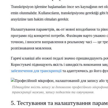
Transkripsiyon işlemine başlamadan önce ses kaynağının net ol
emin olunmalıdır. Kullanıcıların, transkripsiyonu gerektiği gib
arayüzüne tam hakim olmaları gerekir.
Налаштування параметрів, як-от мовні вподобання та рівні
програми під конкретні потреби. Фахівцям варто уважно 
точною, і вносити виправлення в реальному часі — це тре
розпізнавання мовлення.
Гарячі клавіші або ножні педалі значно пришвидшують ро
Користувачі підвищують якість і швидкість виконання за
забезпечення для транскрипції
та адаптуючись до його фу
Підвищуйте якість запису за допомогою професійного мікрофона —
транскрипції наживо, запису подкастів та озвучування.
5. Тестування та налаштування парам