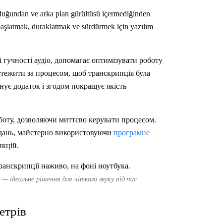
duğundan ve arka plan gürültüsü içermediğinden
i başlatmak, duraklatmak ve sürdürmek için yazılım
 гучності аудіо, допомагає оптимізувати роботу
стежити за процесом, щоб транскрипція була
нує додаток і згодом покращує якість
боту, дозволяючи миттєво керувати процесом.
вдань, майстерно використовуючи
програмне
нкцій.
 ідеальне рішення для чіткого звуку під час
етрів