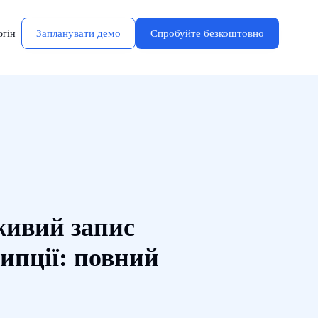
Запланувати демо
Спробуйте безкоштовно
огін
живий запис
ипції: повний