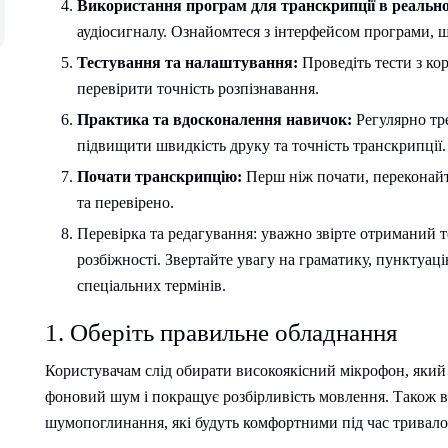
Використання програм для транскрипції в реально
аудіосигналу. Ознайомтеся з інтерфейсом програми, 
Тестування та налаштування:
Проведіть тести з ко
перевірити точність розпізнавання.
Практика та вдосконалення навичок:
Регулярно тре
підвищити швидкість друку та точність транскрипції.
Почати транскрипцію:
Перш ніж почати, переконайт
та перевірено.
Перевірка та редагування: уважно звірте отриманий т
розбіжності. Звертайте увагу на граматику, пунктуац
спеціальних термінів.
1. Оберіть правильне обладнання
Користувачам слід обирати високоякісний мікрофон, який з
фоновий шум і покращує розбірливість мовлення. Також 
шумопоглинання, які будуть комфортними під час тривало