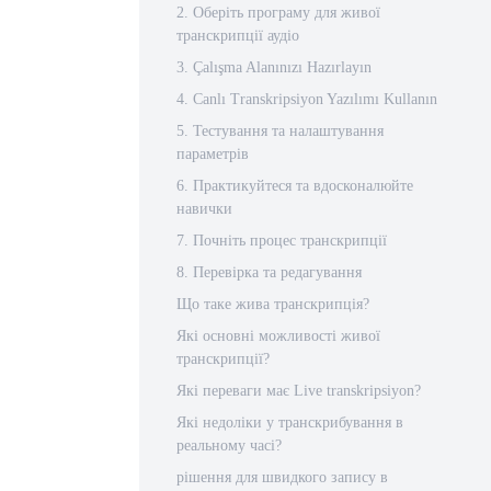
2. Оберіть програму для живої
транскрипції аудіо
3. Çalışma Alanınızı Hazırlayın
4. Canlı Transkripsiyon Yazılımı Kullanın
5. Тестування та налаштування
параметрів
6. Практикуйтеся та вдосконалюйте
навички
7. Почніть процес транскрипції
8. Перевірка та редагування
Що таке жива транскрипція?
Які основні можливості живої
транскрипції?
Які переваги має Live transkripsiyon?
Які недоліки у транскрибування в
реальному часі?
рішення для швидкого запису в