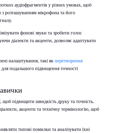
ротких аудіофрагментів у різних умовах, щоб
и з розташуванням мікрофона та його
гналу.
мізувати фонові звуки та зробити голос
уючи діалекти та акценти, дозволяє адаптувати
рені налаштування, такі як
перетворення
и для подальшого підвищення точності
навички
, щоб підвищити швидкість друку та точність.
діалекти, акценти та технічну термінологію, щоб
иявляти типові помилки та аналізувати їхні