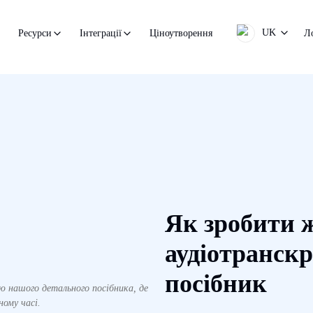
UK
Ціноутворення
Л
Ресурси
Інтеграції
Як зробити 
аудіотранскр
посібник
ю нашого детального посібника, де
ому часі.