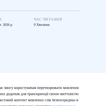
А
ЧАС ЧИТАННЯ
т. 2026 р.
9
Хвилини
дає змогу користувачам перетворювати мовлення
йних додатків для транскрипції своєю миттєвістю
екстовий контент мовлених слів безпосередньо в