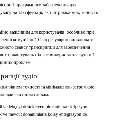
місності програмного забезпечення для
вагу на такі функції, як підтримка мов, точність
чайно важливим для користувачів, особливо при
даленої комунікації. Слід регулярно оновлювати
ожного сеансу транскрипції для забезпечення
аших налаштувань під час використання функції
ійних проблем.
рипції аудіо
ким рівнем точності та мінімальною затримкою,
повідав сказаним словам.
ili ve lehçeyi destekleyen bir canlı transkripsiyon
luk ve mevcut donanımlarla kolay entegrasyon da