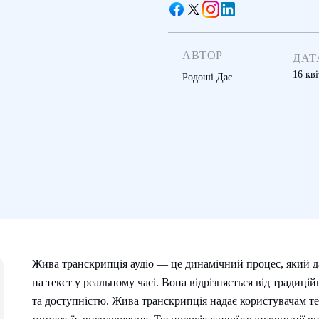
АВТОР
ДАТ
16 кві
Родоші Дас
Жива транскрипція аудіо — це динамічний процес, який 
на текст у реальному часі. Вона відрізняється від традиці
та доступністю. Жива транскрипція надає користувачам т