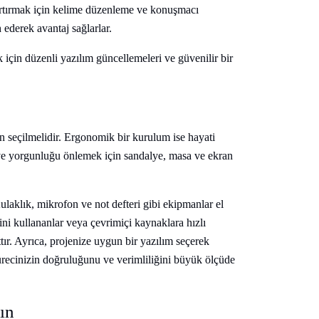
 artırmak için kelime düzenleme ve konuşmacı
h ederek avantaj sağlarlar.
 için düzenli yazılım güncellemeleri ve güvenilir bir
lan seçilmelidir. Ergonomik bir kurulum ise hayati
ve yorgunluğu önlemek için sandalye, masa ve ekran
ulaklık, mikrofon ve not defteri gibi ekipmanlar el
ini kullananlar veya çevrimiçi kaynaklara hızlı
rttır. Ayrıca, projenize uygun bir yazılım seçerek
ürecinizin doğruluğunu ve verimliliğini büyük ölçüde
ın