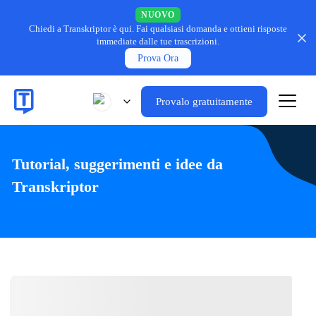
NUOVO
Chiedi a Transkriptor è qui.
Fai qualsiasi domanda e ottieni risposte
immediate dalle tue trascrizioni.
Prova Ora
Provalo gratuitamente
Tutorial, suggerimenti e idee da
Transkriptor