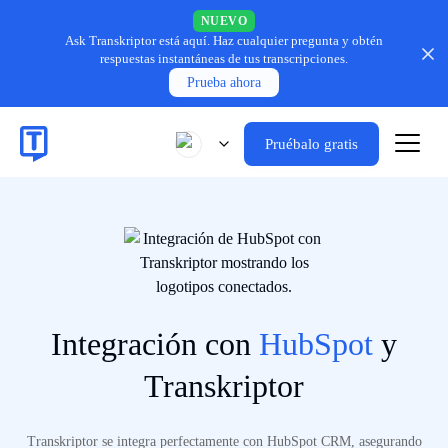
NUEVO
Ask Transkriptor está aquí.
Haz cualquier pregunta y obtén
respuestas instantáneas de tus transcripciones.
Prueba ahora
Pruébalo gratis
Integración con
HubSpot
y
Transkriptor
Transkriptor se integra perfectamente con HubSpot CRM, asegurando