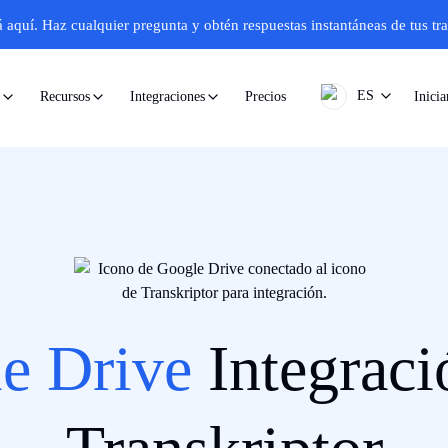
á aquí.
Haz cualquier pregunta y obtén respuestas instantáneas de tus tr
ES
Precios
Inicia
Recursos
Integraciones
e Drive
Integraci