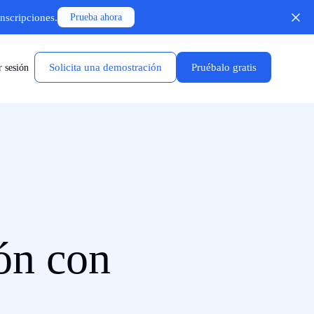
anscripciones.
Prueba ahora
Solicita una demostración
Pruébalo gratis
r sesión
ón con