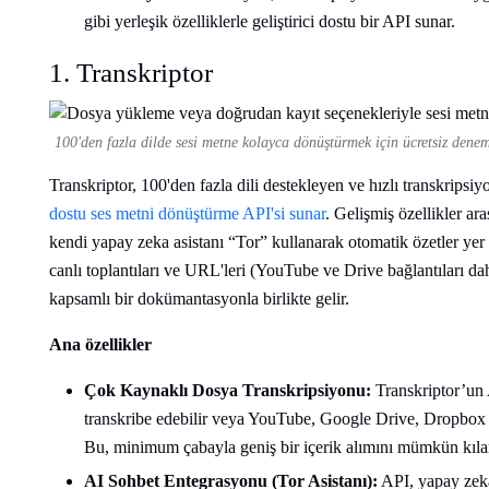
gibi yerleşik özelliklerle geliştirici dostu bir API sunar.
1. Transkriptor
100'den fazla dilde sesi metne kolayca dönüştürmek için ücretsiz deneme
Transkriptor, 100'den fazla dili destekleyen ve hızlı transkripsi
dostu ses metni dönüştürme API'si sunar
. Gelişmiş özellikler 
kendi yapay zeka asistanı “Tor” kullanarak otomatik özetler yer a
canlı toplantıları ve URL'leri (YouTube ve Drive bağlantıları da
kapsamlı bir dokümantasyonla birlikte gelir.
Ana özellikler
Çok Kaynaklı Dosya Transkripsiyonu:
Transkriptor’un A
transkribe edebilir veya YouTube, Google Drive, Dropbox v
Bu, minimum çabayla geniş bir içerik alımını mümkün kıla
AI Sohbet Entegrasyonu (Tor Asistanı):
API, yapay zeka