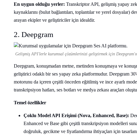
En uygun olduğu yerler:
Transkriptor API, gelişmiş yapay zeka 
kaynaklarını (bulut bağlantıları, toplantılar ve yerel dosyalar) d
arayan ekipler ve geliştiriciler için idealdir.
2. Deepgram
Gelişmiş API'lerle kurumsal çözümlerinizi geliştirmek için Deepgram'ı
Deepgram, konuşmadan metne, metinden konuşmaya ve konuşma
geliştirici odaklı bir ses yapay zeka platformudur. Deepgram 30
motorunu da içeren çeşitli önceden eğitilmiş ve ince ayarlı mo
transkripsiyon hatları, ses botları ve medya zekası araçları oluş
Temel özellikler
Çoklu Model API Erişimi (Nova, Enhanced, Base):
Deep
Enhanced ve Base gibi çeşitli transkripsiyon modelleri sunar
doğruluk, gecikme ve fiyatlandırma ihtiyaçları için tasarlanm