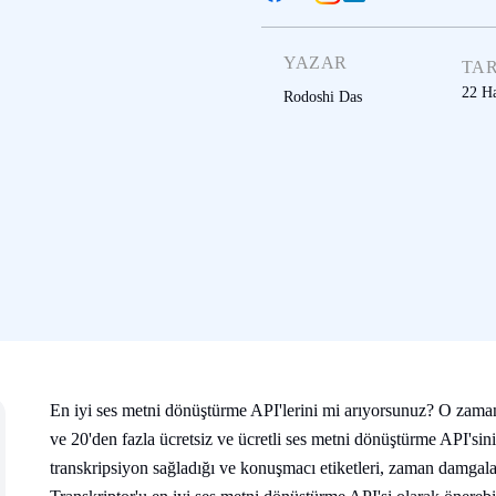
YAZAR
TAR
22 H
Rodoshi Das
En iyi ses metni dönüştürme API'lerini mi arıyorsunuz? O zaman 
ve 20'den fazla ücretsiz ve ücretli ses metni dönüştürme API'sini 
transkripsiyon sağladığı ve konuşmacı etiketleri, zaman damgaları 