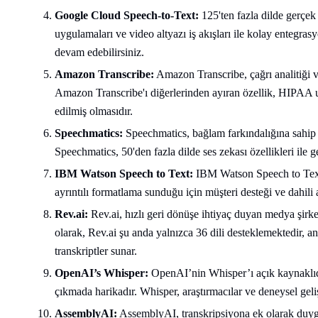
Google Cloud Speech-to-Text:
125'ten fazla dilde gerçek
uygulamaları ve video altyazı iş akışları ile kolay entegra
devam edebilirsiniz.
Amazon Transcribe:
Amazon Transcribe, çağrı analitiği ve 
Amazon Transcribe'ı diğerlerinden ayıran özellik, HIPAA 
edilmiş olmasıdır.
Speechmatics:
Speechmatics, bağlam farkındalığına sahip tra
Speechmatics, 50'den fazla dilde ses zekası özellikleri ile 
IBM Watson Speech to Text:
IBM Watson Speech to Text, 
ayrıntılı formatlama sunduğu için müşteri desteği ve dahili 
Rev.ai:
Rev.ai, hızlı geri dönüşe ihtiyaç duyan medya şirketl
olarak, Rev.ai şu anda yalnızca 36 dili desteklemektedir, a
transkriptler sunar.
OpenAI’s Whisper:
OpenAI’nin Whisper’ı açık kaynaklıdır
çıkmada harikadır. Whisper, araştırmacılar ve deneysel gelişti
AssemblyAI:
AssemblyAI, transkripsiyona ek olarak duygu 