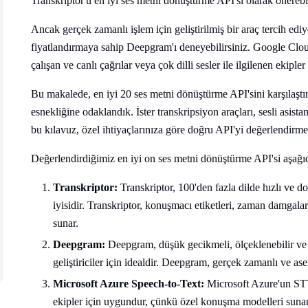
Transkriptor'u en iyi ses metni dönüştürme API'si olarak önerebil
Ancak gerçek zamanlı işlem için geliştirilmiş bir araç tercih ed
fiyatlandırmaya sahip Deepgram'ı deneyebilirsiniz. Google Clo
çalışan ve canlı çağrılar veya çok dilli sesler ile ilgilenen ekipler
Bu makalede, en iyi 20 ses metni dönüştürme API'sini karşılaştı
esnekliğine odaklandık. İster transkripsiyon araçları, sesli asista
bu kılavuz, özel ihtiyaçlarınıza göre doğru API'yi değerlendirme
Değerlendirdiğimiz en iyi on ses metni dönüştürme API'si aşağıda
Transkriptor:
Transkriptor, 100'den fazla dilde hızlı ve do
iyisidir. Transkriptor, konuşmacı etiketleri, zaman damgaları
sunar.
Deepgram:
Deepgram, düşük gecikmeli, ölçeklenebilir ve 
geliştiriciler için idealdir. Deepgram, gerçek zamanlı ve
Microsoft Azure Speech-to-Text:
Microsoft Azure'un STT
ekipler için uygundur, çünkü özel konuşma modelleri sunar v