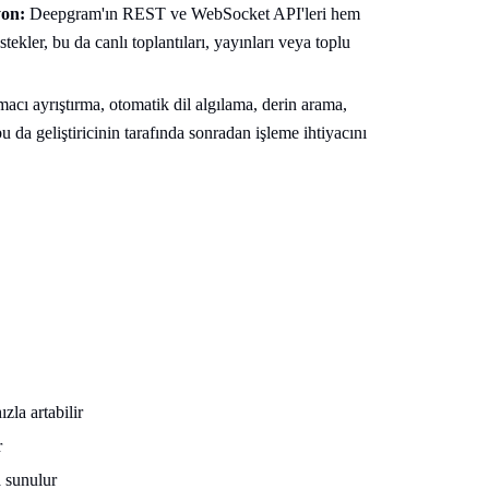
yon:
Deepgram'ın REST ve WebSocket API'leri hem
kler, bu da canlı toplantıları, yayınları veya toplu
cı ayrıştırma, otomatik dil algılama, derin arama,
u da geliştiricinin tarafında sonradan işleme ihtiyacını
zla artabilir
r
a sunulur