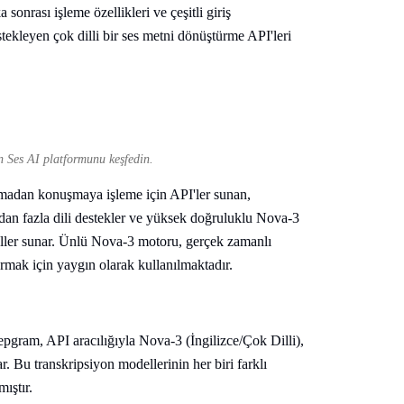
sonrası işleme özellikleri ve çeşitli giriş
estekleyen çok dilli bir ses metni dönüştürme API'leri
n Ses AI platformunu keşfedin.
dan konuşmaya işleme için API'ler sunan,
'dan fazla dili destekler ve yüksek doğruluklu Nova-3
deller sunar. Ünlü Nova-3 motoru, gerçek zamanlı
turmak için yaygın olarak kullanılmaktadır.
gram, API aracılığıyla Nova-3 (İngilizce/Çok Dilli),
. Bu transkripsiyon modellerinin her biri farklı
ıştır.