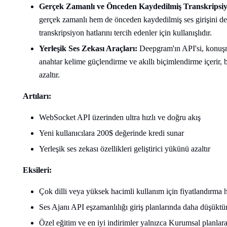
Gerçek Zamanlı ve Önceden Kaydedilmiş Transkripsi
gerçek zamanlı hem de önceden kaydedilmiş ses girişini deste
transkripsiyon hatlarını tercih edenler için kullanışlıdır.
Yerleşik Ses Zekası Araçları:
Deepgram'ın API'si, konuşma
anahtar kelime güçlendirme ve akıllı biçimlendirme içerir, b
azaltır.
Artıları:
WebSocket API üzerinden ultra hızlı ve doğru akış
Yeni kullanıcılara 200$ değerinde kredi sunar
Yerleşik ses zekası özellikleri geliştirici yükünü azaltır
Eksileri:
Çok dilli veya yüksek hacimli kullanım için fiyatlandırma hı
Ses Ajanı API eşzamanlılığı giriş planlarında daha düşüktü
Özel eğitim ve en iyi indirimler yalnızca Kurumsal planlar