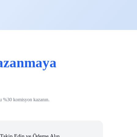
azanmaya
boyu %30 komisyon kazanın.
Takip Edin ve Ödeme Alın