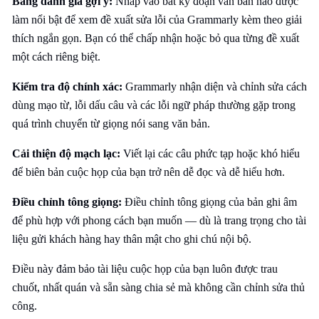
Bảng đánh giá gợi ý:
Nhấp vào bất kỳ đoạn văn bản nào được
làm nổi bật để xem đề xuất sửa lỗi của Grammarly kèm theo giải
thích ngắn gọn. Bạn có thể chấp nhận hoặc bỏ qua từng đề xuất
một cách riêng biệt.
Kiểm tra độ chính xác:
Grammarly nhận diện và chỉnh sửa cách
dùng mạo từ, lỗi dấu câu và các lỗi ngữ pháp thường gặp trong
quá trình chuyển từ giọng nói sang văn bản.
Cải thiện độ mạch lạc:
Viết lại các câu phức tạp hoặc khó hiểu
để biên bản cuộc họp của bạn trở nên dễ đọc và dễ hiểu hơn.
Điều chỉnh tông giọng:
Điều chỉnh tông giọng của bản ghi âm
để phù hợp với phong cách bạn muốn — dù là trang trọng cho tài
liệu gửi khách hàng hay thân mật cho ghi chú nội bộ.
Điều này đảm bảo tài liệu cuộc họp của bạn luôn được trau
chuốt, nhất quán và sẵn sàng chia sẻ mà không cần chỉnh sửa thủ
công.