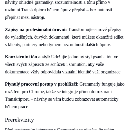
návrhy ohledně gramatiky, srozumitelnosti a tónu přímo v
rozhraní Transkriptoru během úprav přepisů – bez nutnosti
přepínat mezi nástroji.
Zápisy na profesionální úrovni:
Transformujte surové přepisy
do vyladěných, čtivých dokumentů, které můžete okamžitě sdílet
s klienty, partnery nebo týmem bez nutnosti dalších úprav.
Konzistentní tón a styl:
Udržujte jednotný styl psaní a tón ve
všech svých zápisech ze schůzek i shrnutích, aby vaše
dokumentace vždy odpovídala vizuální identitě vaší organizace.
Plynulý pracovní postup v prohlížeči:
Grammarly funguje jako
rozšíření pro Chrome, takže se integruje přímo do rozhraní
Transkriptoru – návrhy se vám budou zobrazovat automaticky
během práce.
Prerekvizity
Před nastavením integrace s Grammarly se ujistěte, že máte: