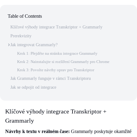
Table of Contents
Klíčové výhody integrace Transkriptor + Grammarly
Prerekvizity
Jak integrovat Grammarly?
Krok 1: Přejděte na stránku integrace Grammarly
Krok 2: Nainstalujte si rozšíření Grammarly pro Chrome
Krok 3: Povolte návrhy oprav pro Transkriptor
Jak Grammarly funguje v rámci Transkriptoru
Jak se odpojit od integrace
Klíčové výhody integrace Transkriptor +
Grammarly
Návrhy k textu v reálném čase:
Grammarly poskytuje okamžité