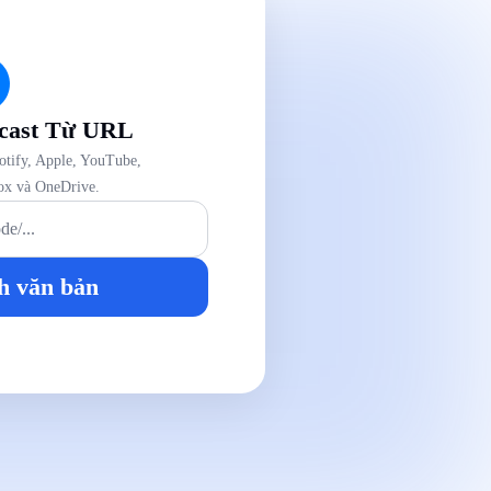
cast Từ URL
potify, Apple, YouTube,
ox và OneDrive.
h văn bản