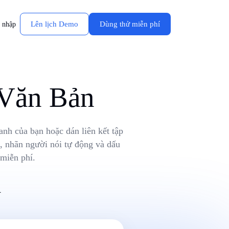
Lên lịch Demo
Dùng thử miễn phí
 nhập
 Văn Bản
anh của bạn hoặc dán liên kết tập
, nhãn người nói tự động và dấu
miễn phí.
R