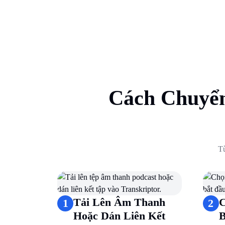
Cách Chuyển
Từ
Tải Lên Âm Thanh
C
1
2
Hoặc Dán Liên Kết
B