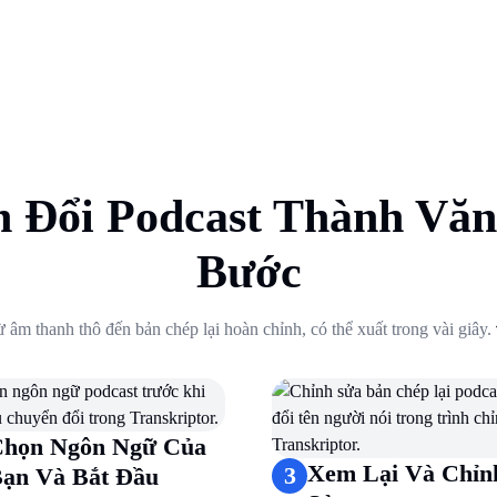
 Đổi Podcast Thành Văn
Bước
 âm thanh thô đến bản chép lại hoàn chỉnh, có thể xuất trong vài giây.
1
.
Tải Lên Âm Thanh Hoặc Dán Liên Kết
2
.
Chọn Ngôn Ngữ Của Bạn Và Bắt Đầu
3
.
Xem Lại Và Chỉnh Sửa
họn Ngôn Ngữ Của
4
.
Xuất Hoặc Tóm Tắt
Xem Lại Và Chỉn
3
ạn Và Bắt Đầu