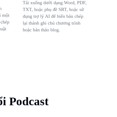
Tải xuống dưới dạng Word, PDF,
h
TXT, hoặc phụ đề SRT, hoặc sử
i một
dụng trợ lý AI để biến bản chép
 chép
lại thành ghi chú chương trình
huật
hoặc bản thảo blog.
i Podcast