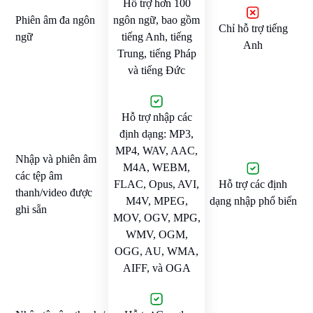
Hỗ trợ hơn 100
Phiên âm đa ngôn
ngôn ngữ, bao gồm
Chỉ hỗ trợ tiếng
ngữ
tiếng Anh, tiếng
Anh
Trung, tiếng Pháp
và tiếng Đức
Hỗ trợ nhập các
định dạng: MP3,
MP4, WAV, AAC,
Nhập và phiên âm
M4A, WEBM,
các tệp âm
FLAC, Opus, AVI,
Hỗ trợ các định
thanh/video được
M4V, MPEG,
dạng nhập phổ biến
ghi sẵn
MOV, OGV, MPG,
WMV, OGM,
OGG, AU, WMA,
AIFF, và OGA