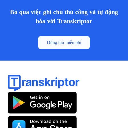
Bỏ qua việc ghi chú thủ công và tự động
hóa với Transkriptor
Dùng thử miễn phí