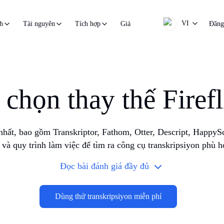
VI
Giá
Đăng
h
Tài nguyên
Tích hợp
chọn thay thế Firefli
 nhất, bao gồm Transkriptor, Fathom, Otter, Descript, Happy
 và quy trình làm việc để tìm ra công cụ transkripsiyon phù 
Đọc bài đánh giá đầy đủ
Dùng thử transkripsiyon miễn phí