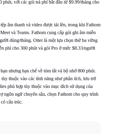
phút, với các gói trả phí bắt đầu từ $9.99/tháng cho
 tệp âm thanh và video được tải lên, trong khi Fathom
e Meet và Teams. Fathom cung cấp gói ghi âm miễn
người dùng/tháng. Otter là một lựa chọn thứ ba vững
iễn phí cho 300 phút và gói Pro ở mức $8.33/người
i hạn nhưng hạn chế về tóm tắt và bộ nhớ 800 phút.
tùy thuộc vào các tính năng như phân tích, lưu trữ
eflies phù hợp tùy thuộc vào mục đích sử dụng của
trợ ngôn ngữ chuyên sâu, chọn Fathom cho quy trình
có cấu trúc.