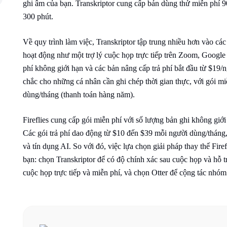
ghi âm của bạn. Transkriptor cung cấp bản dùng thử miễn phí 90 
300 phút.
Về quy trình làm việc, Transkriptor tập trung nhiều hơn vào các
hoạt động như một trợ lý cuộc họp trực tiếp trên Zoom, Googl
phí không giới hạn và các bản nâng cấp trả phí bắt đầu từ $19/
chắc cho những cá nhân cần ghi chép thời gian thực, với gói m
dùng/tháng (thanh toán hàng năm).
Fireflies cung cấp gói miễn phí với số lượng bản ghi không giớ
Các gói trả phí dao động từ $10 đến $39 mỗi người dùng/tháng, 
và tín dụng AI. So với đó, việc lựa chọn giải pháp thay thế Fir
bạn: chọn Transkriptor để có độ chính xác sau cuộc họp và hỗ 
cuộc họp trực tiếp và miễn phí, và chọn Otter để cộng tác nhóm 