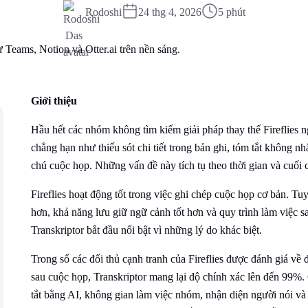
Rodoshi
24 thg 4, 2026
5 phút
Giới thiệu
Hầu hết các nhóm không tìm kiếm giải pháp thay thế Fireflies 
chẳng hạn như thiếu sót chi tiết trong bản ghi, tóm tắt không 
chú cuộc họp. Những vấn đề này tích tụ theo thời gian và cuối
Fireflies hoạt động tốt trong việc ghi chép cuộc họp cơ bản. T
hơn, khả năng lưu giữ ngữ cảnh tốt hơn và quy trình làm việc s
Transkriptor bắt đầu nổi bật vì những lý do khác biệt.
Trong số các đối thủ cạnh tranh của Fireflies được đánh giá về 
sau cuộc họp, Transkriptor mang lại độ chính xác lên đến 99%
tắt bằng AI, không gian làm việc nhóm, nhận diện người nói và c