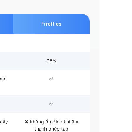
Fireflies
95%
nói
✅
✅
 cậy
❌ Không ổn định khi âm
thanh phức tạp