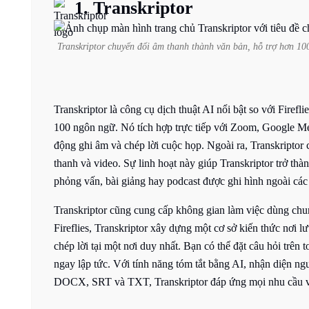
1.
Transkriptor
Transkriptor chuyển đổi âm thanh thành văn bản, hỗ trợ hơn 10
Transkriptor là công cụ dịch thuật AI nổi bật so với Firefl
100 ngôn ngữ. Nó tích hợp trực tiếp với Zoom, Google Me
động ghi âm và chép lời cuộc họp. Ngoài ra, Transkriptor 
thanh và video. Sự linh hoạt này giúp Transkriptor trở thàn
phỏng vấn, bài giảng hay podcast được ghi hình ngoài các 
Transkriptor cũng cung cấp không gian làm việc dùng chu
Fireflies, Transkriptor xây dựng một cơ sở kiến thức nơi l
chép lời tại một nơi duy nhất. Bạn có thể đặt câu hỏi trên 
ngay lập tức. Với tính năng tóm tắt bằng AI, nhận diện ng
DOCX, SRT và TXT, Transkriptor đáp ứng mọi nhu cầu về 