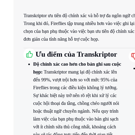
Transkriptor ưu tiên độ chính xác và hỗ trợ đa ngôn ngữ ch
Trong khi đó, Fireflies tập trung nhiều hơn vào việc ghi lạ
chọn của bạn phụ thuộc vào việc bạn ưu tiên độ chính xá
đơn giản của tính năng hỗ trợ cuộc họp.
Ưu điểm của Transkriptor
Độ chính xác cao hơn cho bản ghi sau cuộc
họp:
Transkriptor mang lại độ chính xác lên
đến 99%, vượt trội hơn so với mức 95% của
Fireflies trong các điều kiện không lý tưởng.
Sự khác biệt này trở nên rõ rệt khi xử lý các
cuộc hội thoại đa tầng, chồng chéo người nói
hoặc thuật ngữ chuyên ngành. Nếu quy trình
làm việc của bạn phụ thuộc vào bản ghi sạch
với ít chỉnh sửa thủ công nhất, khoảng cách
này sẽ tác động trực tiếp đến thời gian tiết